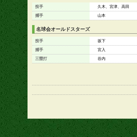
投手
久木、宮津、高田
捕手
山本
名球会オールドスターズ
投手
坂下
捕手
宮入
三塁打
谷内