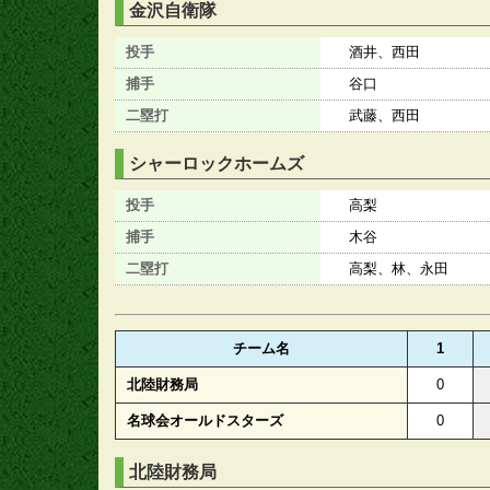
金沢自衛隊
投手
酒井、西田
捕手
谷口
二塁打
武藤、西田
シャーロックホームズ
投手
高梨
捕手
木谷
二塁打
高梨、林、永田
チーム名
1
北陸財務局
0
名球会オールドスターズ
0
北陸財務局