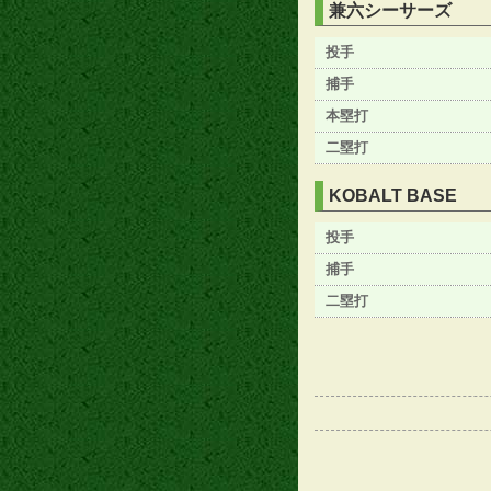
兼六シーサーズ
投手
捕手
本塁打
二塁打
KOBALT BASE
投手
捕手
二塁打