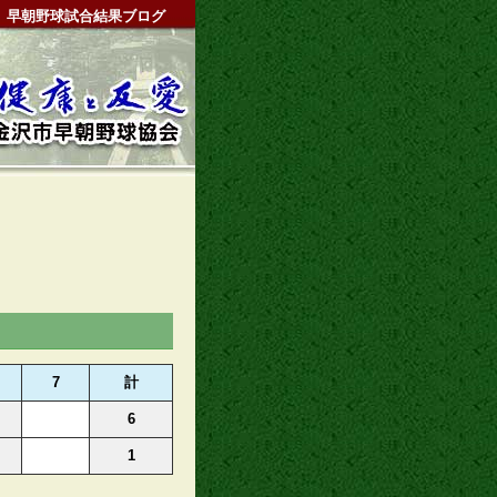
早朝野球試合結果ブログ
7
計
6
1