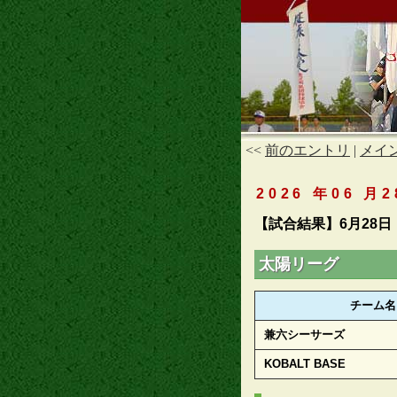
<<
前のエントリ
|
メイ
2026 年06 月2
【試合結果】6月28日
太陽リーグ
チーム名
兼六シーサーズ
KOBALT BASE