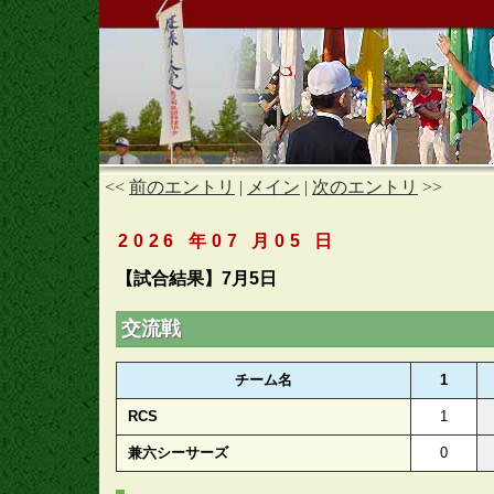
<<
前のエントリ
|
メイン
|
次のエントリ
>>
2026 年07 月05 日
【試合結果】7月5日
交流戦
チーム名
1
RCS
1
兼六シーサーズ
0