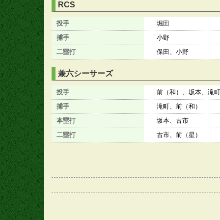
RCS
投手
堀田
捕手
小野
二塁打
保田、小野
兼六シーサーズ
投手
前（和）、坂本、滝
捕手
滝町、前（和）
本塁打
坂本、古市
二塁打
古市、前（星）