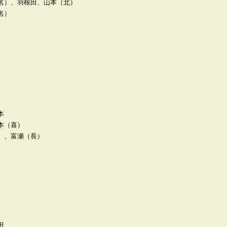
名）、羽根田、山本（北）
名）
本
本（喜）
）、富瀬（長）
田