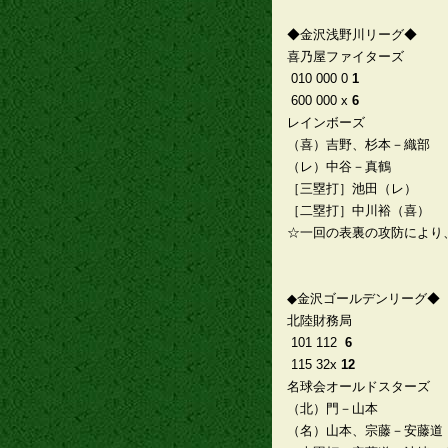
◆金沢浅野川リーグ◆
喜乃屋ファイターズ
010 000 0
1
600 000 x
6
レインボーズ
（喜）吉野、杉本－織部
（レ）中谷－真鶴
［三塁打］池田（レ）
［二塁打］中川裕（喜）
☆一回の表裏の攻防により
◆金沢ゴールデンリーグ◆
北陸財務局
101 112
6
115 32x
12
名球会オールドスターズ
（北）門－山本
（名）山本、宗藤－安藤道