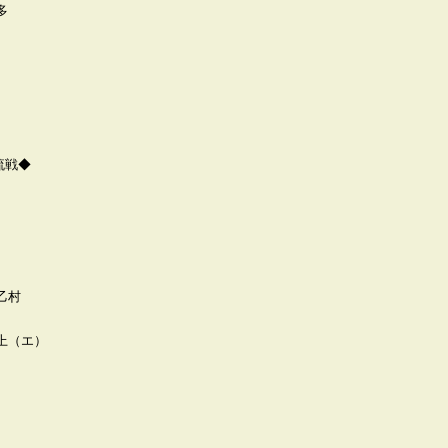
多
流戦◆
乙村
上（エ）