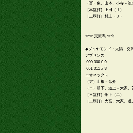
（冨）東、山本、小寺－池
［本塁打］上田（Ｊ）
［二塁打］村上（Ｊ）
☆☆ 交流戦 ☆☆
◆ダイヤモンド・太陽 交
アブサンズ
000 000 0
0
051 011 x
8
エオネックス
（ア）山根－念介
（エ）畑下、道上－大家、
［三塁打］畑下（エ）
［二塁打］大宮、大家、道