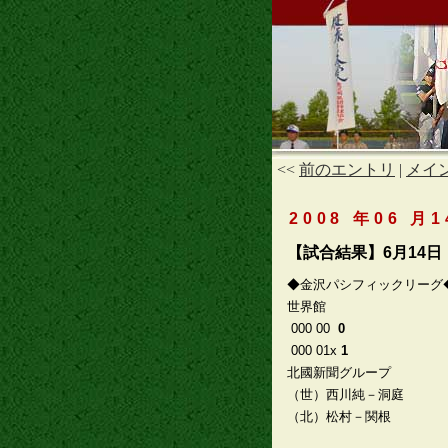
<<
前のエントリ
|
メイ
2008 年06 月1
【試合結果】6月14日
◆金沢パシフィックリーグ
世界館
000 00
0
000 01x
1
北國新聞グループ
（世）西川純－洞庭
（北）松村－関根