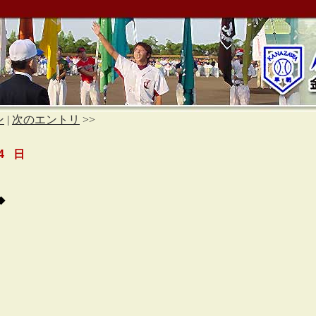
ン
|
次のエントリ
>>
4 日
◆