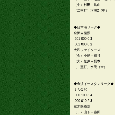
（中）村田－鳥山
［二塁打］河嶋2（中）
◆日本海リーグ◆
金沢自衛隊
201 000 0
3
002 000 0
2
大和ファイターズ
（金）小島－紺谷
（大）松原－桶本
［二塁打］水元（金）
◆金沢イースタンリーグ◆
ＪＡ金沢
000 100 3
4
000 010 2
3
冨木医療器
（Ｊ）山下－藤田