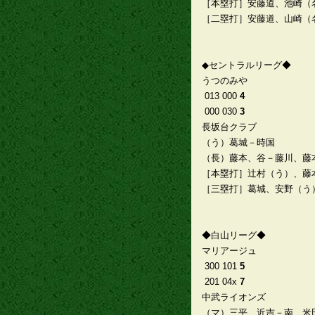
［本塁打］安藤道、池崎（
［二塁打］安藤道、山崎（
◆セントラルリーグ◆
うつのみや
013 000
4
000 030
3
長坂台クラブ
（う）葛城－時国
（長）藤本、谷－藤川、藤
［本塁打］辻村（う）、藤
［三塁打］葛城、安野（う
◆白山リーグ◆
マリアージュ
300 101
5
201 04x
7
中武ライオンズ
（マ）三平、近吉－南、米