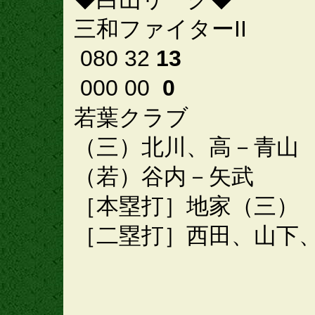
三和ファイターII
080 32
13
000 00
0
若葉クラブ
（三）北川、高－青山
（若）谷内－矢武
［本塁打］地家（三）
［二塁打］西田、山下