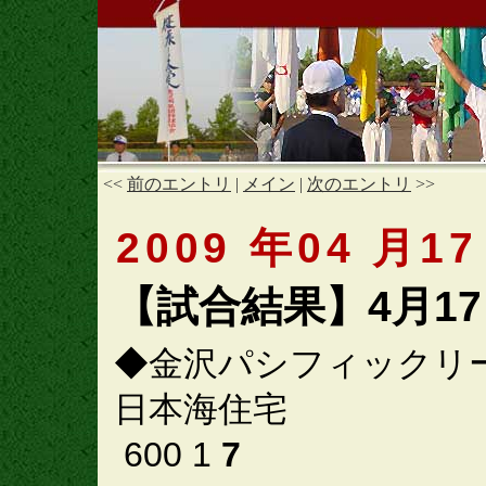
<<
前のエントリ
|
メイン
|
次のエントリ
>>
2009 年04 月17
【試合結果】4月1
◆金沢パシフィックリ
日本海住宅
600 1
7