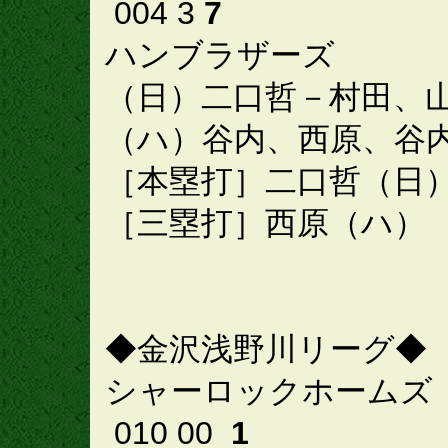
004 3
7
ハンブラザーズ
（日）二口哲－村田、
（ハ）谷内、西原、谷
［本塁打］二口哲（日
［三塁打］西原（ハ）
◆金沢浅野川リーグ◆
シャーロックホームズ
010 00
1