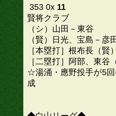
353 0x
11
賢将クラブ
（シ）山田－東谷
（賢）日光、宝島－彦
［本塁打］根布長（賢
［二塁打］阿部、東谷
☆湯涌・應野投手が5
成
◆白山リーグ◆