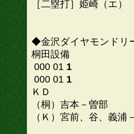
［二塁打］姫崎（エ）
◆金沢ダイヤモンドリ
桐田設備
000 01
1
000 01
1
ＫＤ
（桐）吉本－曽部
（Ｋ）宮前、谷、義浦