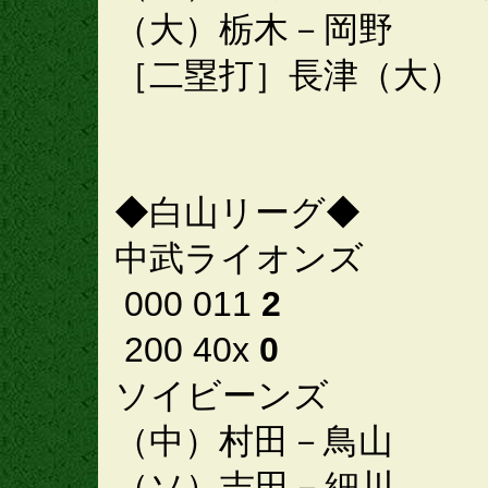
（大）栃木－岡野
［二塁打］長津（大）
◆白山リーグ◆
中武ライオンズ
000 011
2
200 40x
0
ソイビーンズ
（中）村田－鳥山
（ソ）吉田－細川