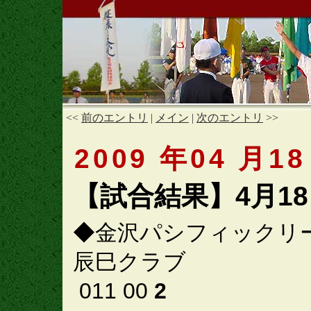
<<
前のエントリ
|
メイン
|
次のエントリ
>>
2009 年04 月18
【試合結果】4月1
◆金沢パシフィックリ
辰巳クラブ
011 00
2