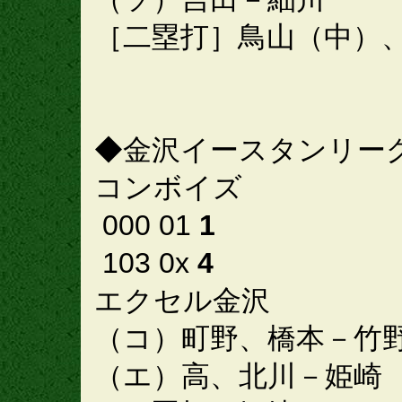
［二塁打］鳥山（中）
◆金沢イースタンリー
コンボイズ
000 01
1
103 0x
4
エクセル金沢
（コ）町野、橋本－竹
（エ）高、北川－姫崎