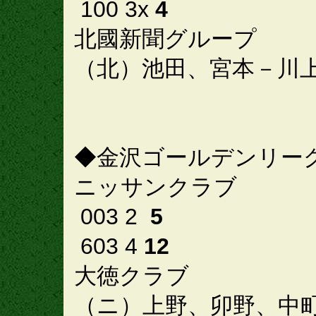
100 3x
4
北國新聞グループ
（北）池田、宮本－川
◆金沢ゴールデンリー
ニッサンクラブ
003 2
5
603 4
12
大徳クラブ
（ニ）上野、卯野、中