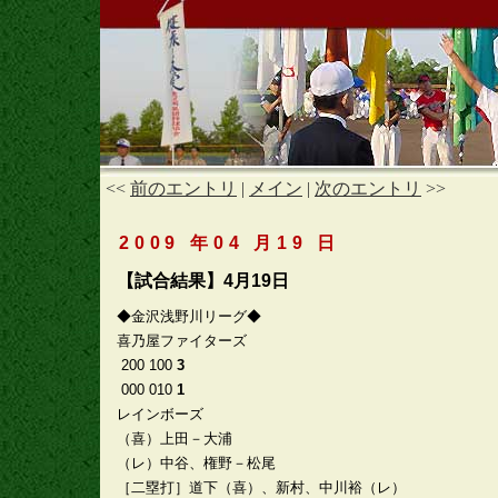
<<
前のエントリ
|
メイン
|
次のエントリ
>>
2009 年04 月19 日
【試合結果】4月19日
◆金沢浅野川リーグ◆
喜乃屋ファイターズ
200 100
3
000 010
1
レインボーズ
（喜）上田－大浦
（レ）中谷、権野－松尾
［二塁打］道下（喜）、新村、中川裕（レ）