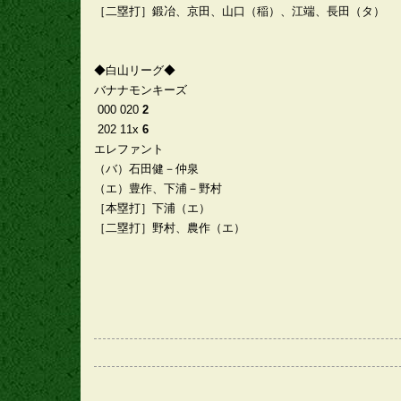
［二塁打］鍛冶、京田、山口（稲）、江端、長田（タ）
◆白山リーグ◆
バナナモンキーズ
000 020
2
202 11x
6
エレファント
（バ）石田健－仲泉
（エ）豊作、下浦－野村
［本塁打］下浦（エ）
［二塁打］野村、農作（エ）