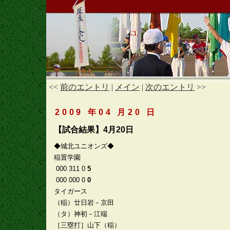
<<
前のエントリ
|
メイン
|
次のエントリ
>>
2009 年04 月20 日
【試合結果】4月20日
◆城北ユニオンズ◆
稲置学園
000 311 0
5
000 000 0
0
タイガース
（稲）廿日岩－京田
（タ）神初－江端
［三塁打］山下（稲）