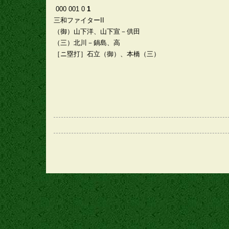
000 001 0
1
三和ファイターII
（御）山下洋、山下宣－供田
（三）北川－鍋島、高
［ニ塁打］石立（御）、本橋（三）