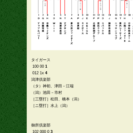
タイガース
100 00
1
012 1x
4
潟津倶楽部
（タ）神初、津田－江端
（潟）池田－市村
［三塁打］松田、橋本（潟）
［ニ塁打］水上（潟）
御所倶楽部
102 000 0
3