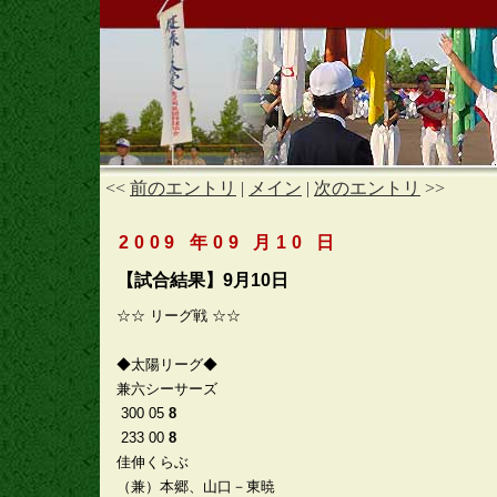
<<
前のエントリ
|
メイン
|
次のエントリ
>>
2009 年09 月10 日
【試合結果】9月10日
☆☆ リーグ戦 ☆☆
◆太陽リーグ◆
兼六シーサーズ
300 05
8
233 00
8
佳伸くらぶ
（兼）本郷、山口－東暁