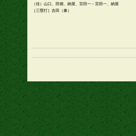
（佳）山口、田畑、納屋、宮田一－宮田一、納屋
［三塁打］吉田（兼）