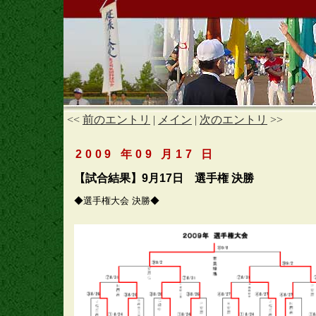
<<
前のエントリ
|
メイン
|
次のエントリ
>>
2009 年09 月17 日
【試合結果】9月17日 選手権 決勝
◆選手権大会 決勝◆