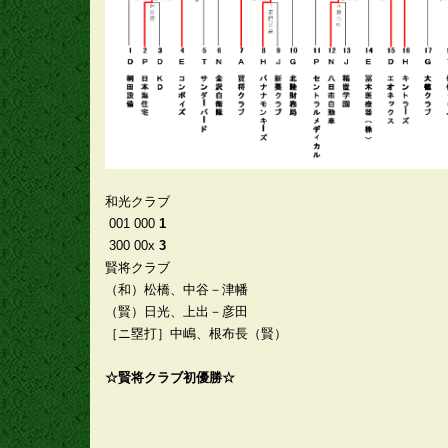
和光クラブ
001 000
1
300 00x
3
賢将クラブ
（和）松橋、中谷－津幡
（賢）日光、上出－彦田
［ニ塁打］中嶋、根布長（賢）
☆賢将クラブ初優勝☆