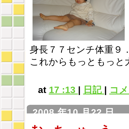
身長７７センチ体重９
これからもっともっと
at
17 :13
|
日記
|
コメン
2008 年10 月22 日