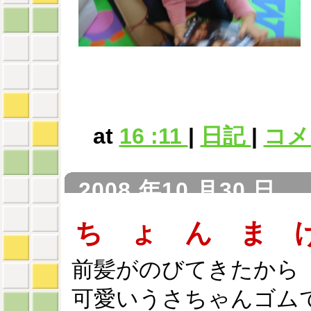
at
16 :11
|
日記
|
コメン
2008 年10 月30 日
ち ょ ん ま 
前髪がのびてきたから
可愛いうさちゃんゴム