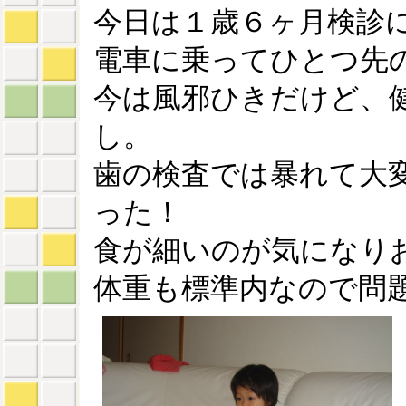
今日は１歳６ヶ月検診
電車に乗ってひとつ先
今は風邪ひきだけど、
し。
歯の検査では暴れて大
った！
食が細いのが気になり
体重も標準内なので問