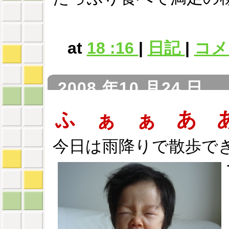
at
18 :16
|
日記
|
コメン
2008 年10 月24 日
ふ ぁ ぁ あ 
今日は雨降りで散歩で