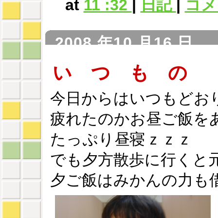
at
11 :32
|
日記
|
コメン
2008 年10 月16 日
い つ も の
今日からはいつもどお
疲れたのかお昼ご飯を
たっぷり昼寝ｚｚｚ
でも夕方散歩に行くと
夕ご飯はみかんの力も