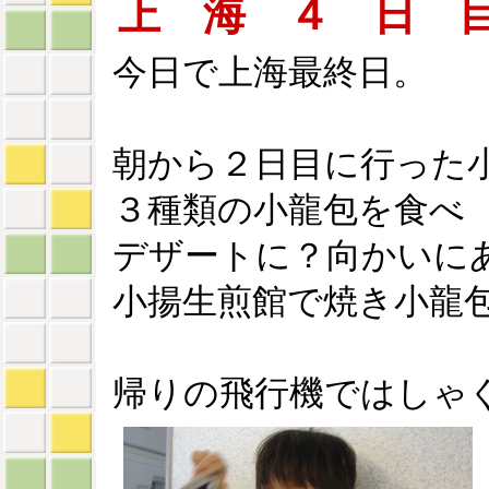
上 海 ４ 日 
今日で上海最終日。
朝から２日目に行った
３種類の小龍包を食べ
デザートに？向かいに
小揚生煎館で焼き小龍
帰りの飛行機ではしゃ