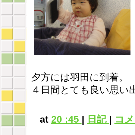
夕方には羽田に到着。
４日間とても良い思い
at
20 :45
|
日記
|
コメン