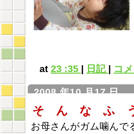
at
23 :35
|
日記
|
コメン
2008 年10 月17 日
そ ん な ふ 
お母さんがガム噛んで