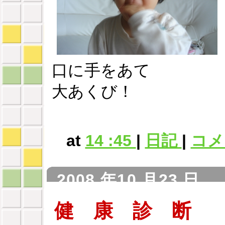
口に手をあて
大あくび！
at
14 :45
|
日記
|
コメン
2008 年10 月23 日
健 康 診 断