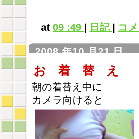
at
09 :49
|
日記
|
コメン
2008 年10 月21 日
お 着 替 え
朝の着替え中に
カメラ向けると