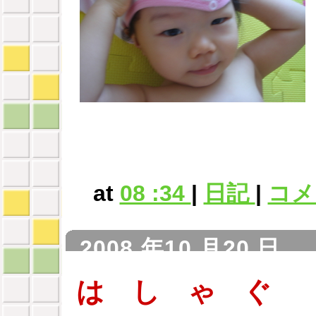
at
08 :34
|
日記
|
コメン
2008 年10 月20 日
は し ゃ ぐ