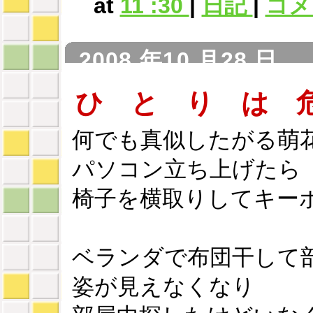
at
11 :30
|
日記
|
コメン
2008 年10 月28 日
ひ と り は 
何でも真似したがる萌
パソコン立ち上げたら
椅子を横取りしてキー
ベランダで布団干して
姿が見えなくなり