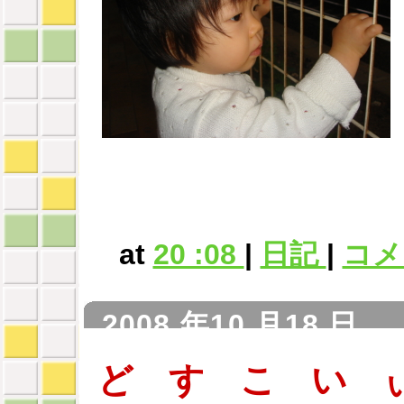
at
20 :08
|
日記
|
コメン
2008 年10 月18 日
ど す こ い 