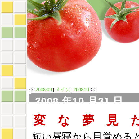
<<
2008/09
|
メイン
|
2008/11
>>
2008 年10 月31 日
変 な 夢 見 
短い昼寝から目覚める