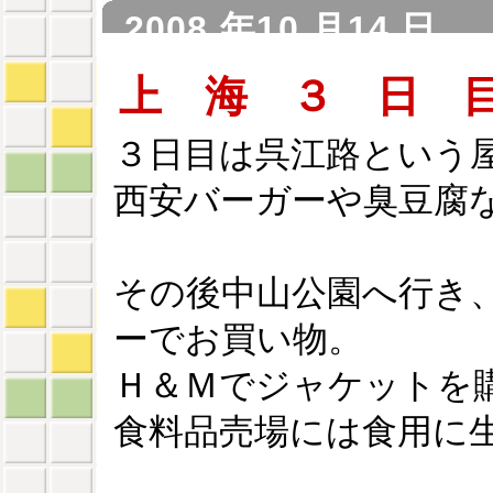
2008 年10 月14 日
上 海 ３ 日 
３日目は呉江路という
西安バーガーや臭豆腐
その後中山公園へ行き
ーでお買い物。
Ｈ＆Ｍでジャケットを購
食料品売場には食用に生