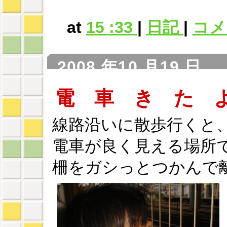
at
15 :33
|
日記
|
コメン
2008 年10 月19 日
電 車 き た 
線路沿いに散歩行くと
電車が良く見える場所
柵をガシっとつかんで