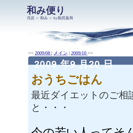
和み便り
月読 ～ 和み ～ by島田薬局
<<
2009/08
|
メイン
|
2009/10
>>
2009 年9 月20 日
おうちごはん
最近ダイエットのご相
と・・・
今の若い人ってそ