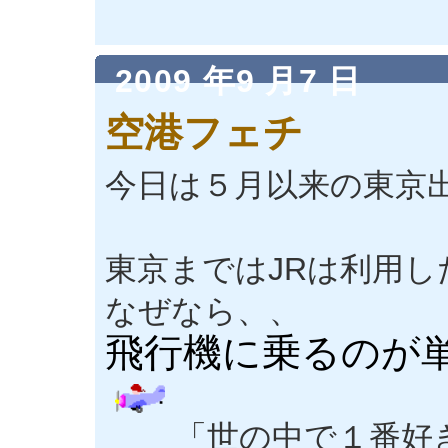
2009 年9 月7 日
空港フェチ
今日は５月以来の東京
東京まではJRは利用
なぜなら、、
飛行機に乗るのが
「世の中で１番好