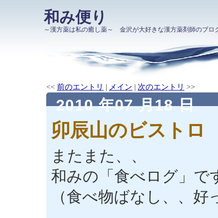
和み便り
～漢方薬は私の癒し薬～ 金沢が大好きな漢方薬剤師のブロ
<<
前のエントリ
|
メイン
|
次のエントリ
>>
2010 年07 月18 日
卯辰山のビストロ
またまた、、
和みの「食べログ」で
（食べ物ばなし、、好