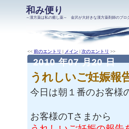
和み便り
～漢方薬は私の癒し薬～ 金沢が大好きな漢方薬剤師のブロ
<<
前のエントリ
|
メイン
|
次のエントリ
>>
2010 年07 月20 日
うれしいご妊娠報
今日は朝１番のお客様
お客様のTさまから
うれしいご妊娠の報告