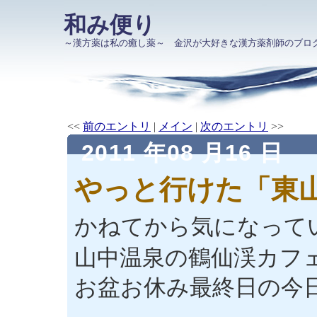
和み便り
～漢方薬は私の癒し薬～ 金沢が大好きな漢方薬剤師のブロ
<<
前のエントリ
|
メイン
|
次のエントリ
>>
2011 年08 月16 日
やっと行けた「東
かねてから気になって
山中温泉の鶴仙渓カフ
お盆お休み最終日の今