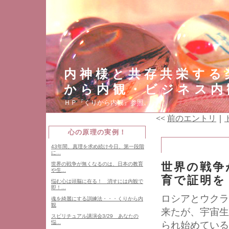
内神様と共存共栄する
から内観・ビジネス内
ＨＰ『くりから内観』参照。
<<
前のエントリ
｜
心の原理の実例！
43年間、真理を求め続け今日、第一段階
に...
世界の戦争
世界の戦争が無くなるのは、日本の教育
や生...
育で証明を
悩む心は頭脳に在る！ 消すには内観で
即！...
ロシアとウクラ
魂を綺麗にする訓練法・・・くりから内
観
来たが、宇宙生
スピリチュアル講演会3/29 あなたの
悩...
られ始めている