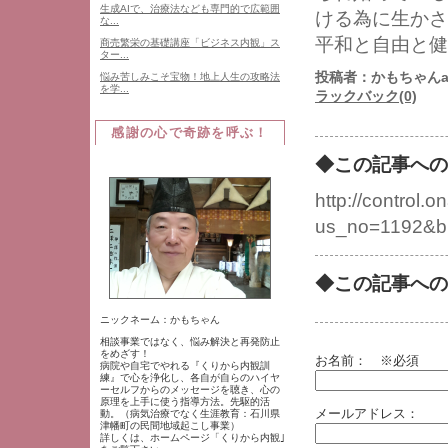
生成AIで、治療法なども専門的で広範囲
ける為に生かさ
な...
平和と自由と健
商売繁栄の基礎講座「ビジネス内観」ス
ター...
投稿者：かもちゃんat 
悩み苦しみこそ宝物！地上人生の攻略法
を学...
ラックバック(0)
感謝の心で奇跡を呼ぶ！
◆この記事への
http://control.on
us_no=1192&b
◆この記事への
ニックネーム：かもちゃん
相談事業ではなく、悩み解決と再発防止
をめざす！
お名前：
※必須
病院や自宅でやれる『くりから内観訓
練』で心を浄化し、各自が自らのハイヤ
ーセルフからのメッセージを聴き、心の
原理を上手に使う指導方法。先駆的活
メールアドレス：
動。（病気治療でなく生涯教育：石川県
津幡町の民間地域起こし事業）
詳しくは、ホームページ「くりから内観｣