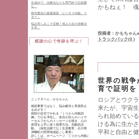
生成AIで、治療法なども専門的で広範囲
かもねぇ！ 魂
な...
商売繁栄の基礎講座「ビジネス内観」ス
ター...
悩み苦しみこそ宝物！地上人生の攻略法
を学...
投稿者：かもちゃんa
トラックバック(0 )
感謝の心で奇跡を呼ぶ！
世界の戦争
育で証明を
ロシアとウクラ
ニックネーム：かもちゃん
相談事業ではなく、悩み解決と再発防止
来たが、宇宙生
をめざす！
病院や自宅でやれる『くりから内観訓
られ始めている
練』で心を浄化し、各自が自らのハイヤ
ーセルフからのメッセージを聴き、心の
ける為に生かさ
原理を上手に使う指導方法。先駆的活
動。（病気治療でなく生涯教育：石川県
平和と自由と健
津幡町の民間地域起こし事業）
詳しくは、ホームページ「くりから内観｣