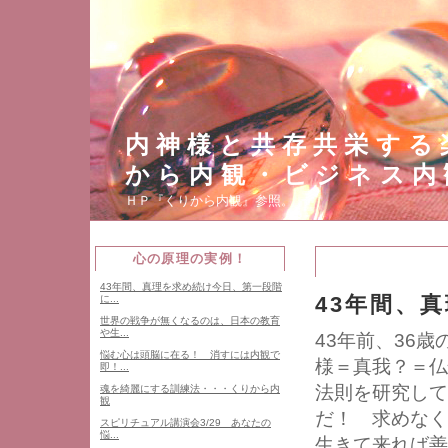
内神様と共存共栄する
から内観・ビジネス内
ＨＰ『くりから内観』参照。
心の原理の実例！
43年間、真理を求め続け今日、第一段階
43年間、
に...
世界の戦争が無くなるのは、日本の教育
や生...
43年前、36
悩む心は頭脳に在る！ 消すには内観で
様＝真我？＝仏
即！...
法則を研究して
魂を綺麗にする訓練法・・・くりから内
観
だ！ 求めなく
スピリチュアル講演会3/29 あなたの
悩...
生きて来れば善