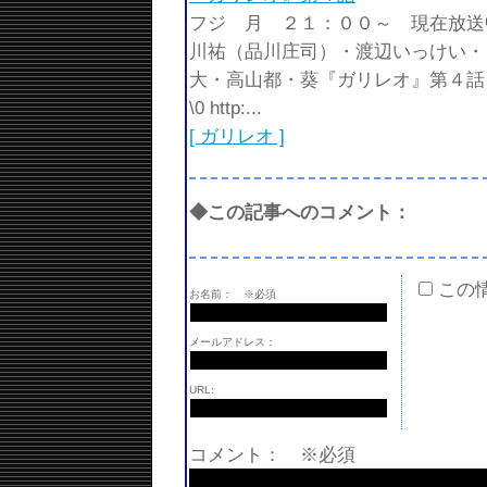
フジ 月 ２１：００～ 現在放送
川祐（品川庄司）・渡辺いっけ
大・高山都・葵『ガリレオ』第４話
\0 http:...
[ ガリレオ ]
◆この記事へのコメント：
この
お名前：
※必須
メールアドレス：
URL:
コメント： ※必須