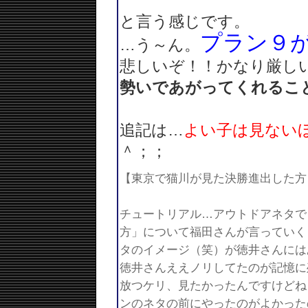
と言う感じです。
プラン９
…う～ん。
悲しいぞ！！かなり厳し
勢いであがってくれるこ
追記は…
よい子は見ない
＾；；
【東京で猫川が見た決勝進出した方
チュートリアル…アウトドアネタで
方」について福田さんが言っていく
タのイメージ（笑）が徳井さんには
徳井さんええノリしてたのが記憶に
放つケリ、見たかったんですけどね
ンのネタの前にやったのがよかった