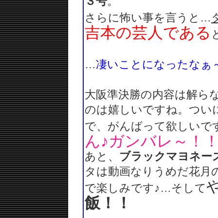
３号
。
さらに怖い事を言うと…
吉本の芸人である
…
凄いことになったなぁ
大阪準決勝の内容は解ら
のは嬉しいですね。つい
で、がんばって欲しいで
ん♪ガンバレ～！
あと、
ブラックマヨネー
タは動画なりうめだ花月
で楽しみです♪…そして
飯！！