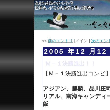
<<
前のエントリ
|メイン |
次のエン
2005 年12 月12
Ｍ－１決勝進出！！
【Ｍ－１決勝進出コンビ
アジアン、麒麟、品川庄
リアル、南海キャンディ
飯