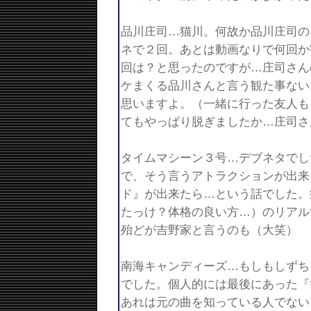
品川庄司…猫川。何故か品川庄司の
ネで２回。あとは動画なりで何回か
回は？と思ったのですが…庄司さん
ケまくる品川さんと言う観た事ない
思いますよ。（一緒に行った友人も
てもやっぱり脱ぎましたか…庄司さ
タイムマシーン３号…デブネタでし
で、そう言うアトラクションが出来
ド』が出来たら…という話でした。
たっけ？体格の良い方…）のリアル
殆どが吉野家と言うのも（大笑）
南海キャンディーズ…もしもしずち
でした。個人的には最後にあった『
あれは元の曲を知っている人でない