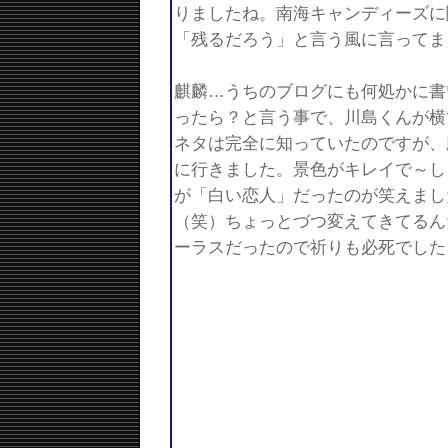
りましたね。南海キャンディーズに
「残るだろう」と言う風に言ってま
麒麟…うちのブログにも何処かに書
ったら？と言う事で、川島くんが横
ネタは完全に知っていたのですが、
に行きました。景色がキレイで～し
が「白い恋人」だったのが笑えまし
（笑）ちょっとづつ変えてきてるん
ーラスだったので祈りも必死でした
ここからは猫川の勝手な独断トーク
下ネタ傾向にあったので放送的には
のネタ知らないと辛い「刀」をまた
郎さんが言っている「ミノだよ！」
たですけどね。トータルテンボスは
タ全編が「嘘」なんでしょ？と思わ