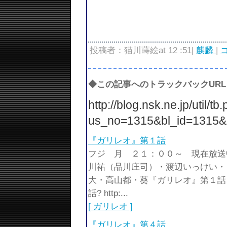
ＩＲＬ ＢＡＮＤはしりとりを使っ
のネタではなかったので友人とは「
か考えるよ！」って言ってましたし
投稿者：猫川蒔絵at 12 :51|
麒麟
|
コ
◆この記事へのトラックバックURL
http://blog.nsk.ne.jp/util/tb
us_no=1315&bl_id=1315&
『ガリレオ』第１話
フジ 月 ２１：００～ 現在放送
川祐（品川庄司）・渡辺いっけ
大・高山都・葵『ガリレオ』第１話
話? http:...
[ ガリレオ ]
『ガリレオ』第４話