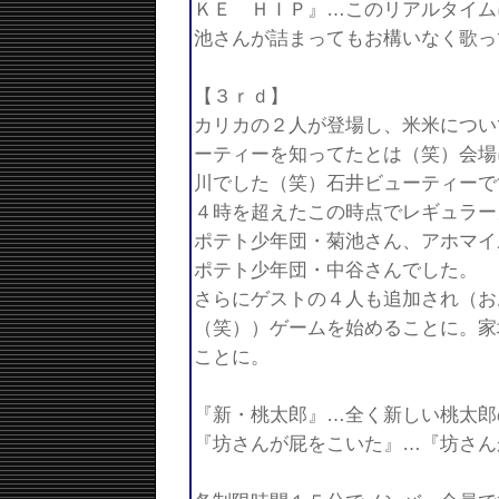
ＫＥ ＨＩＰ』…このリアルタイム
池さんが詰まってもお構いなく歌っ
【３ｒｄ】
カリカの２人が登場し、米米につい
ーティーを知ってたとは（笑）会場
川でした（笑）石井ビューティーで
４時を超えたこの時点でレギュラー
ポテト少年団・菊池さん、アホマイ
ポテト少年団・中谷さんでした。
さらにゲストの４人も追加され（お
（笑））ゲームを始めることに。家
ことに。
『新・桃太郎』…全く新しい桃太郎
『坊さんが屁をこいた』…『坊さん