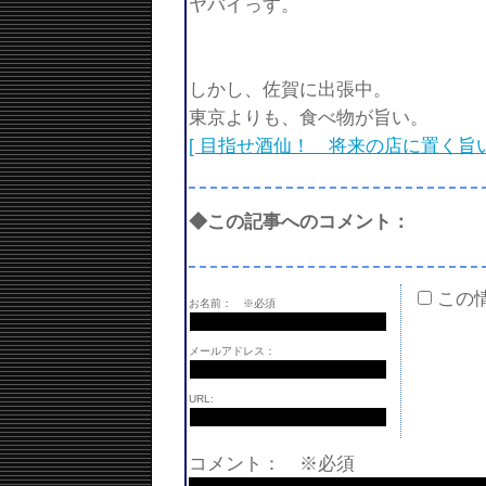
ヤバイっす。
しかし、佐賀に出張中。
東京よりも、食べ物が旨い。
[ 目指せ酒仙！ 将来の店に置く旨
◆この記事へのコメント：
この
お名前：
※必須
メールアドレス：
URL:
コメント： ※必須