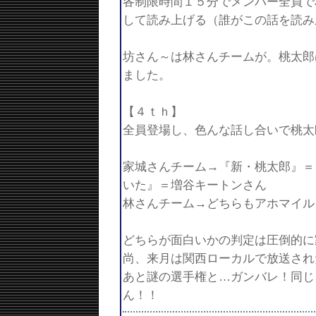
各制限時間１５分でメンバー全員で
して読み上げる（誰がこの話を読み
坊さん～は林さんチームが。桃太郎
ました。
【４ｔｈ】
全員登場し、色んな話し合いで桃太
家城さんチーム→『新・桃太郎』＝
いた』＝増谷キートンさん
林さんチーム→どちらもアホマイル
どちらが面白いかの判定は圧倒的に
尚、来月は関西ローカルで放送され
あと謎の選手権と…ガンバレ！同じ
ん！！