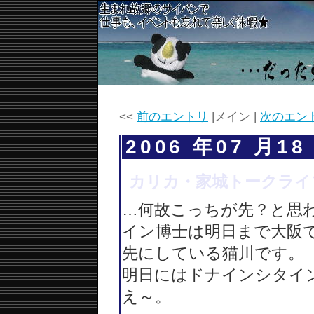
<<
前のエントリ
|メイン |
次のエン
2006 年07 月18
カリカ・家城トークライ
…何故こっちが先？と思
イン博士は明日まで大阪
先にしている猫川です。
明日にはドナインシタイ
え～。