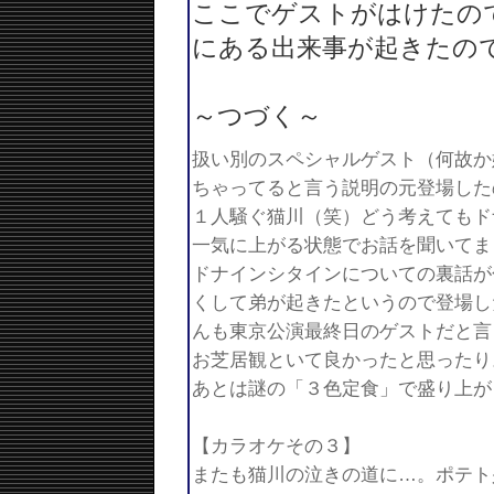
ここでゲストがはけたの
にある出来事が起きたの
～つづく～
扱い別のスペシャルゲスト（何故か
ちゃってると言う説明の元登場した
１人騒ぐ猫川（笑）どう考えてもド
一気に上がる状態でお話を聞いてま
ドナインシタインについての裏話が
くして弟が起きたというので登場し
んも東京公演最終日のゲストだと言
お芝居観といて良かったと思ったり
あとは謎の「３色定食」で盛り上が
【カラオケその３】
またも猫川の泣きの道に…。ポテト