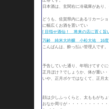
圧巻です。
日本酒は、玄関右に冷蔵庫があり、
どうも、佐賀県内にあるリカーショ
に幅広くお酒を置いてい
[ 目指せ酒仙！ 将来の店に置く旨
万齢 純米大吟醸 小松大祐 16度～
こんばんは、酔っ払い管理人です。
予告していた通り、年明けてすぐに
正月ぼけ？でしょうか、体が重い・
いや、正月ボケではなくて、正月太
顔は少しふっくらと、太ももがちょ
おなか周りが・・・・・・・・・・