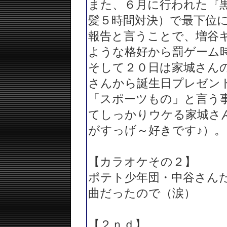
また、６月に行われた『
髪５時間対決）で最下位
報告と言うことで、増谷
ような格好から罰ゲーム
そして２０日は家城さん
さんから誕生日プレゼン
「スポーツもの」と言う
てしっかりウケる家城さ
がすっげ～好きです♪）。
【カラオケその２】
ポテト少年団・中谷さん
曲だったので（涙）
【２ｎｄ】