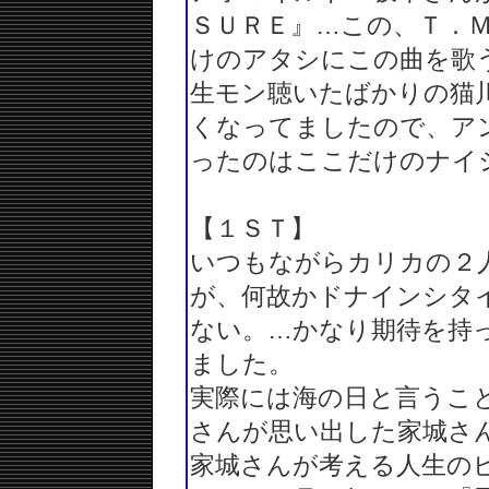
ＳＵＲＥ』…この、Ｔ．
けのアタシにこの曲を歌
生モン聴いたばかりの猫
くなってましたので、ア
ったのはここだけのナイ
【１ＳＴ】
いつもながらカリカの２
が、何故かドナインシタ
ない。…かなり期待を持
ました。
実際には海の日と言うこ
さんが思い出した家城さ
家城さんが考える人生の