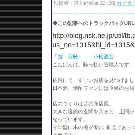
投稿者：猫川蒔絵at 22 :30|
カリカ
◆この記事へのトラックバックURL
http://blog.nsk.ne.jp/util/tb
us_no=1315&bl_id=1315&
「彗 万齢」 小松酒造
こんばんは、酔っ払い管理人です。
佐賀にて、すごいお店を見つけまし
日本酒、焼酎ファンには垂涎のお店
店のつくりは昔の商店風。
大きな暖簾の玄関を入ると、土間か
なっています。
その壁に木の棚が4段に据えてあっ