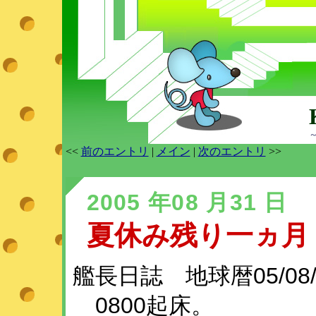
<<
前のエントリ
|
メイン
|
次のエントリ
>>
2005 年08 月31 日
夏休み残り一ヵ月
艦長日誌 地球暦05/08/
0800起床。