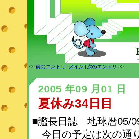
<<
前のエントリ
|
メイン
|
次のエントリ
>>
2005 年09 月01 日
夏休み34日目
■艦長日誌 地球暦05/09/
今日の予定は次の通