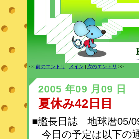
<<
前のエントリ
|
メイン
|
次のエントリ
>>
2005 年09 月09 日
夏休み42日目
■艦長日誌 地球暦05/09/
今日の予定は以下の