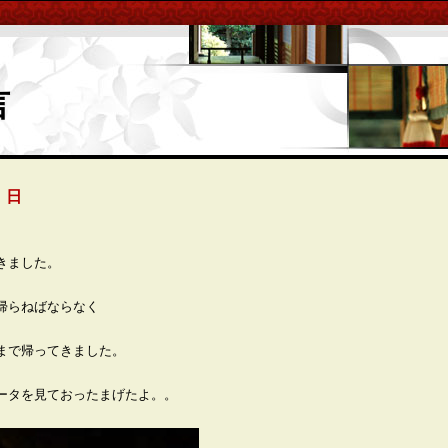
言
 日
きました。
帰らねばならなく
まで帰ってきました。
ータを見ておったまげたよ。。