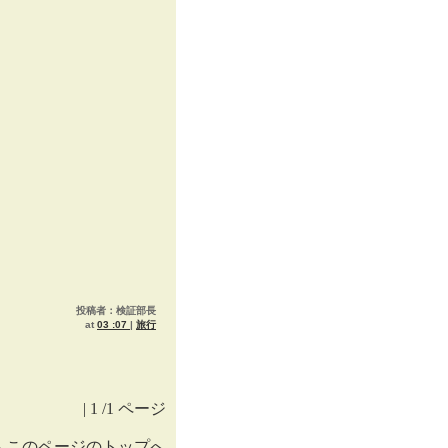
投稿者：検証部長
at
03 :07
|
旅行
| 1 /1 ページ
▲
このページのトップへ