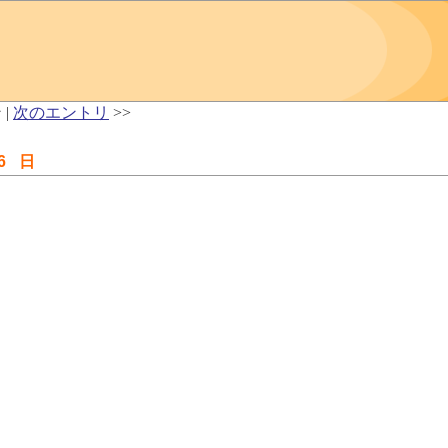
 |
次のエントリ
>>
6 日