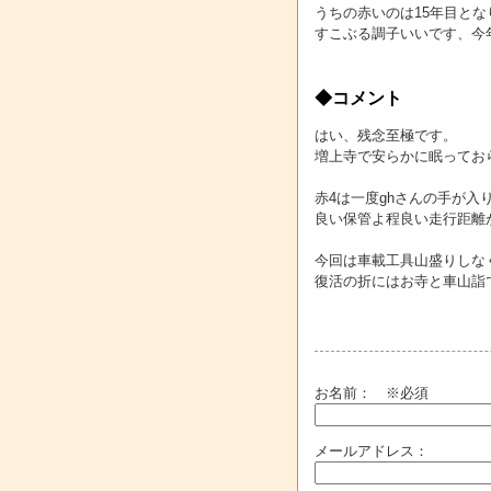
うちの赤いのは15年目とな
すこぶる調子いいです、今年
◆コメント
はい、残念至極です。
増上寺で安らかに眠ってお
赤4は一度ghさんの手が入
良い保管よ程良い走行距離
今回は車載工具山盛りしな
復活の折にはお寺と車山詣
お名前：
※必須
メールアドレス：