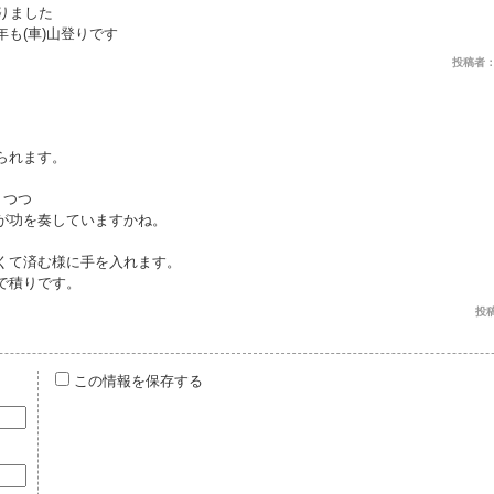
りました
も(車)山登りです
投稿者： い
られます。
りつつ
が功を奏していますかね。
くて済む様に手を入れます。
で積りです。
投稿者
この情報を保存する