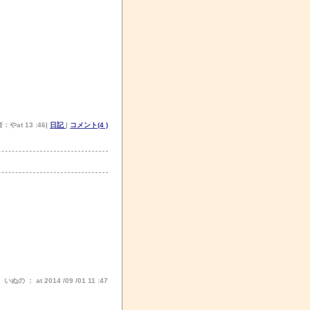
：やat 13 :46|
日記
|
コメント(4 )
ぬの ： at 2014 /09 /01 11 :47