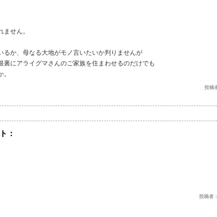
れません。
いるか、母なる大地がモノ言いたいか判りませんが
根裏にアライグマさんのご家族を住まわせるのだけでも
か。
投稿者
ト：
投稿者： い