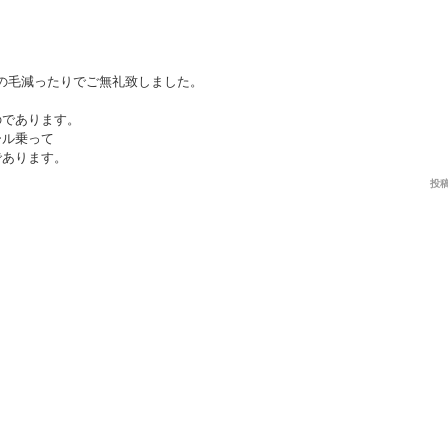
の毛減ったりでご無礼致しました。
のであります。
ール乗って
であります。
投稿者