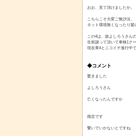
おお、見て頂けましたか。
こちらこそ大変ご無沙汰、
ネット環境無くなったり髪
この4は、故よしろうさん
生前譲って頂いて車検1ク
現在青4とニコイチ進行中
◆コメント
驚きました
よしろうさん
亡くなったんですか
残念です
繋いでいかないとですね