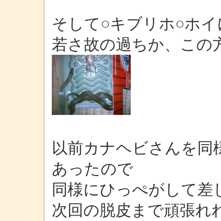
そして○キブリホ○ホイ
若さ故の過ちか、この
以前カナヘビさんを同
あったので
同様にひっぺがして差
次回の脱皮まで頑張れ