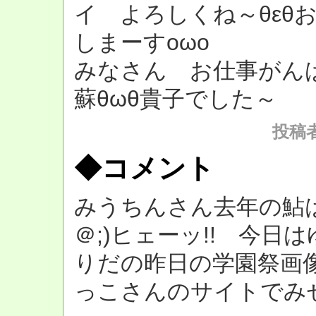
イ よろしくね～θεθ
しまーすοωο
みなさん お仕事がんば
蘇θωθ貴子でした～
投稿者：
◆コメント
みうちんさん去年の鮎は
＠;)ヒェーッ!! 今
りだの昨日の学園祭画像
っこさんのサイトでみせ