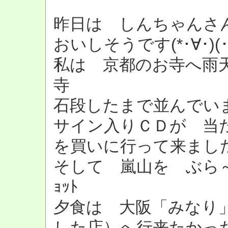
昨日は しんちゃん
おいしそうです(*･∀･)(･∀
私は 京都のお寺へ雨
寺
石段したまで並んでいま
サイン入りＣＤが 当
を買いに行って来まし
そして 嵐山を ぶら～り
ｮｯﾄ
夕食は 大阪「みなり」
した店）へ行来たかっ