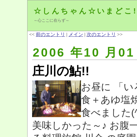
☆しんちゃん☆いまどこ!
～心ここに在らず～
<<
前のエントリ
|
メイン
|
次のエントリ
>>
2006 年10 月01
庄川の鮎!!
お昼に 「い
食＋あゆ塩
食べました(^_
美味しかった～♪ お腹一