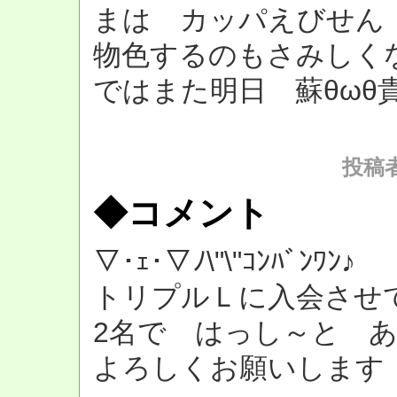
まは カッパえびせん
物色するのもさみしく
ではまた明日 蘇θωθ
投稿者：
◆コメント
▽･ｪ･▽ﾉ\"\"ｺﾝﾊﾞﾝﾜﾝ♪
トリプルＬに入会させ
2名で はっし～と あー
よろしくお願いします