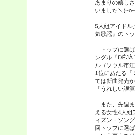
あまりの嬉しさ
いました＼(~o~
5人組アイドル
気歌謡』のトッ
トップに選ばれ
ングル『DÉJÀ
ル（ソウル市江
1位にあたる「
ては新曲発売か
「うれしい誤算
また、先週まで
える女性4人組
ィズン・ソング
回トップに選ば