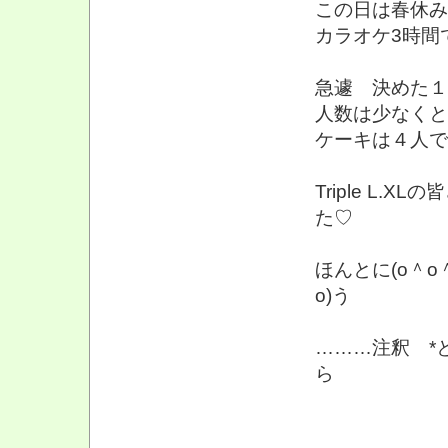
この日は春休み
カラオケ3時間で
急遽 決めた１
人数は少なくと
ケーキは４人で (｡
Triple L
た♡
ほんとに(o＾o＾o
o)う
………注釈 *
ら
と 訳しま