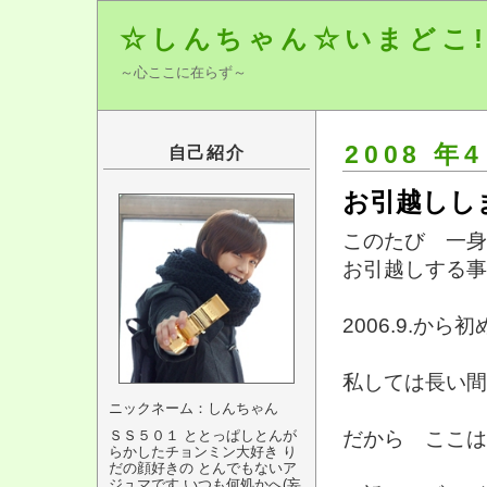
☆しんちゃん☆いまどこ!
～心ここに在らず～
2008 年4
自己紹介
お引越しし
このたび 一身
お引越しする事
2006.9.か
私しては長い間
ニックネーム：しんちゃん
だから ここは 
ＳＳ５０１ ととっぱしとんが
らかしたチョンミン大好き り
だの顔好きの とんでもないア
ジュマです いつも何処かへ(妄