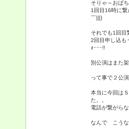
そりゃ～おばち
1回目16時に繋
￣|||)
それでも1回目
2回目申し込もうとし
ｫｰｰｰ!!
別公演はまた架け
って事で２公演目
本当に今回はＳＳ
た。。
電話が繋がらな
なんで こうな