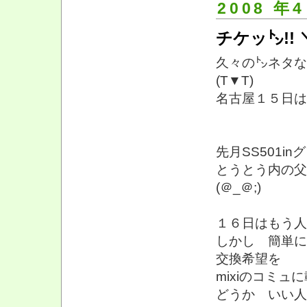
2008 年4
チケッ㌧!! ＼
久々の㌧ネタな
(T▼T)
名古屋１５日は
先月SS501i
とうとう内の父
(＠_＠;)
１６日はもう人の
しかし 簡単に
交換希望を
mixiのコミュ
どうか いい人