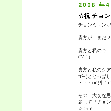
2008 年4
☆祝 チョン
チョンミ～ン♡ 
貴方が まだ２１
貴方と私のキョ
(´∀｀)
貴方と私のグア
*(注)ととっ
・・・(●´艸｀
その 大切な思
題して『チョン
☆Chu!!