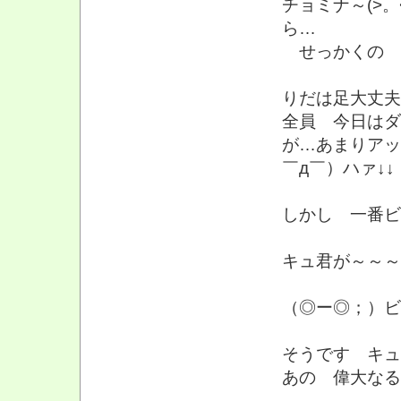
チョミナ～(>。
ら…
せっかくの 
りだは足大丈夫
全員 今日はダン
が…あまりアッ
￣д￣）ハァ↓↓
しかし 一番
キュ君が～～～＼(*
（◎ー◎；）
そうです キュ
あの 偉大なる先輩