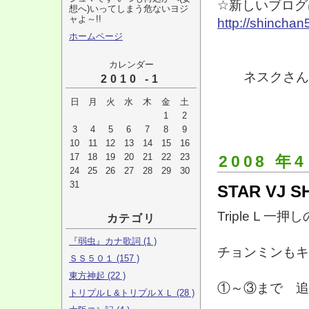
☆新しいブログ
想へ)いってしまう危ないヨジ
ャよ～!!
http://shinchan
ホームページ
↑ です
カレンダー
ネスクさん 有
2010 -1
日
月
火
水
木
金
土
1
2
3
4
5
6
7
8
9
10
11
12
13
14
15
16
17
18
19
20
21
22
23
2008 年4
24
25
26
27
28
29
30
31
STAR VJ S
Triple L 一
カテゴリ
『弱虫』カナ歌詞 (1 )
チョンミンもキュ
ＳＳ５０１ (157 )
東方神起 (22 )
①～③まで 追
トリプルＬ&トリプルＸＬ (28 )