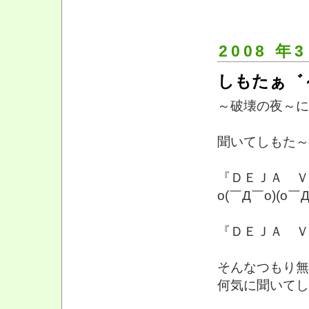
2008 年3
しもたぁ゛～
～破壊の夜～に
聞いてしもた～
『ＤＥＪＡ Ｖ
o(￣Д￣o)(o
『ＤＥＪＡ Ｖ
そんなつもり
何気に聞いてし