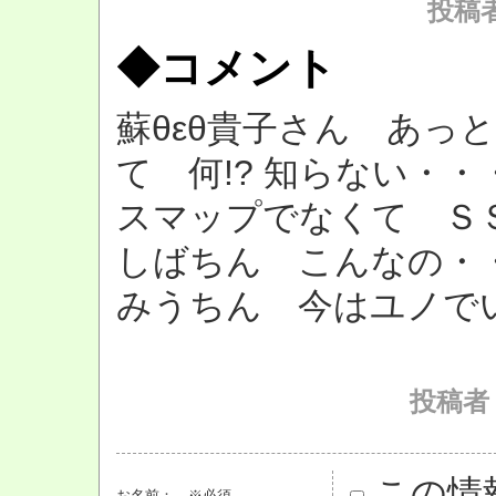
投稿者：
◆コメント
蘇θεθ貴子さん あっ
て 何!? 知らない・・
スマップでなくて ＳＳ
しばちん こんなの・・
みうちん 今はユノでい
投稿者
この情
お名前：
※必須