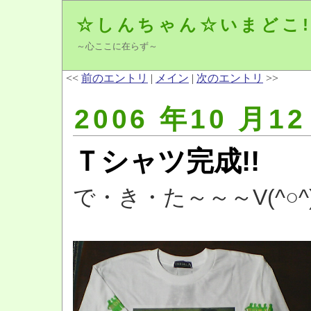
☆しんちゃん☆いまどこ!
～心ここに在らず～
<<
前のエントリ
|
メイン
|
次のエントリ
>>
2006 年10 月12
Ｔシャツ完成!!
で・き・た～～～V(^○^