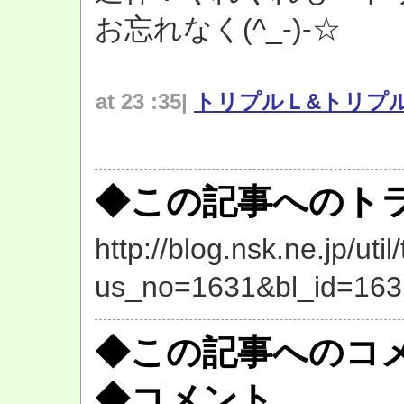
お忘れなく(^_-)-☆
at 23 :35|
トリプルＬ&トリプ
◆この記事へのトラ
http://blog.nsk.ne.jp/util
us_no=1631&bl_id=163
◆この記事へのコ
◆コメント