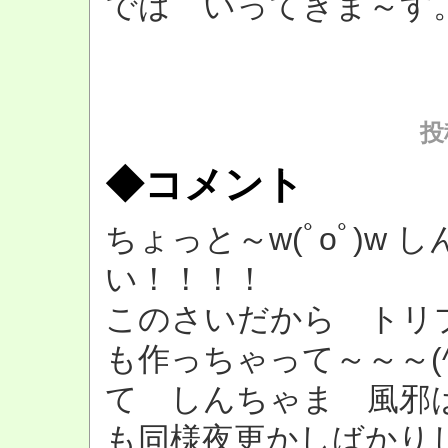
では いってきま～す。
投稿
◆コメント
ちょっと～w(ﾟoﾟ)w
い！！！！
このさいだから トリ
も作っちゃって～～～(^з^
て しんちゃま 風邪
も同様夜更かしばかりし