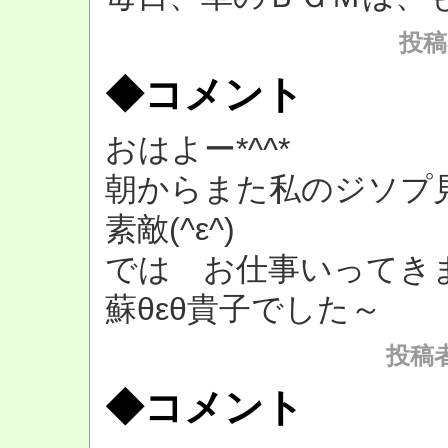
投
◆コメント
おはよー*^^*
朝からまた私のジソプ
素敵(^ε^)
では お仕事いってきま
蘇θεθ貴子でした～
投稿者：
◆コメント