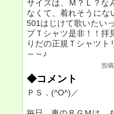
サイズは、Ｍ？Ｌ？な
なくて、着れそうにな
501はじけて歌いたいっす
プＴシャツ是非！！拝
りだの正規Ｔシャツト
～～♪
投
◆コメント
ＰＳ．(^O^)／
毎日、車のＢＧＭは、も