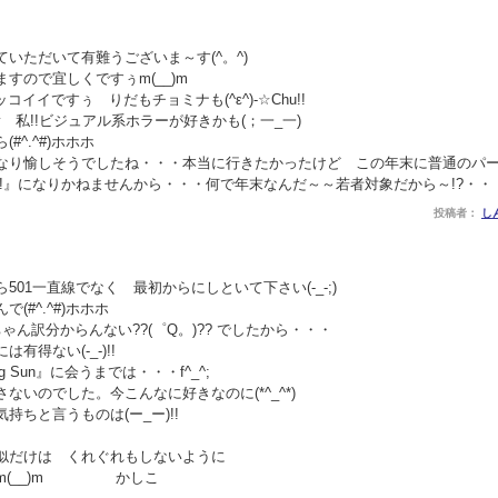
ていただいて有難うございま～す(^。^)
すので宜しくですぅm(__)m
ッコイイですぅ りだもチョミナも(^ε^)-☆Chu!!
)v 私!!ビジュアル系ホラーが好きかも(；一_一)
^.^#)ホホホ
なり愉しそうでしたね・・・本当に行きたかったけど この年末に普通のパ
!』になりかねませんから・・・何で年末なんだ～～若者対象だから～!?・・・でし
投稿者：
し
501一直線でなく 最初からにしといて下さい(-_-;)
(#^.^#)ホホホ
ゃん訳分からんない??(゜Q。)?? でしたから・・・
得ない(-_-)!!
 Sun』に会うまでは・・・f^_^;
ないのでした。今こんなに好きなのに(*^_^*)
ちと言うものは(ー_ー)!!
似だけは くれぐれもしないように
すm(__)m かしこ