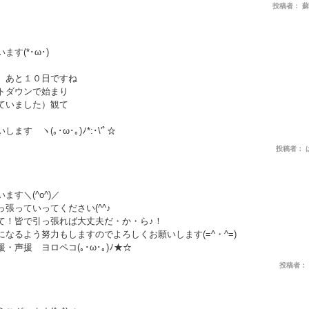
投稿者： 蘇θεθ
す(*･ω･)
 あと１０日ですね
トダウンで始まり
ていました）観て
 ヽ(｡･ω･｡)ﾉ*:･\'ﾟ☆
投稿者： はっし
す＼(^o^)／
張っていってください(^^♪
て！皆で引っ張れば大丈夫だ・か・ら♪！
なるよう努力もしますのでよろしくお願いします(=^・^=)
声援 ヨロペコ(｡･ω･｡)ﾉ★☆
投稿者： 張♪