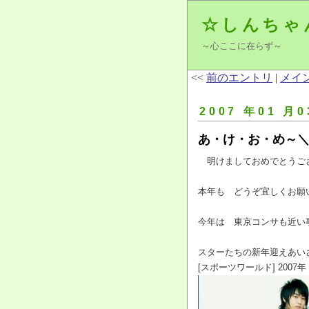
☆しんちゃ
～心ここに在らず～
<<
前のエントリ
|
メイ
2007 年01 月0
あ・け・お・め～＼(
明けましておめでとうござ
本年も どうぞ宜しくお願いい
今年は 東京コンサも近い
スターたちの新年迎えあい
[スポーツワールド] 2007年 0