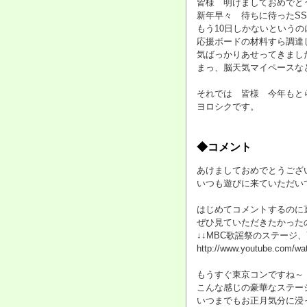
皆様 明けましておめでとうご
新年早々 待ちに待ったS
もう10日しかないという
応援ボードの材料すら調達し
気ばっかりあせってきまし
まっ、脳天気マイペースなと
それでは 皆様 今年もとら
ヨロシクです。
◆コメント
あけましておめでとうござ
いつも遊びに来ていただいて
はじめてコメントするのに
ぜひ見ていただきたかった
↓↓MBC歌謡祭のステージ、
http://www.youtube.com/w
もうすぐ東京コンですね～
こんな感じの豪華なステー
いつまでもお正月気分に浸