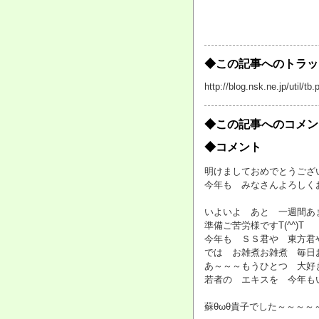
◆この記事へのトラッ
http://blog.nsk.ne.jp/util
◆この記事へのコメン
◆コメント
明けましておめでとうございます
今年も みなさんよろしくお
いよいよ あと 一週間あまり
準備ご苦労様ですT(^^)T
今年も ＳＳ君や 東方君
では お雑煮お雑煮 毎日お餅
あ～～～もうひとつ 大好き
若者の エキスを 今年もい
蘇θωθ貴子でした～～～～