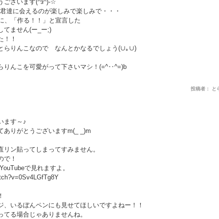
ざいます(^з^)-☆
S君達に会えるのが楽しみで楽しみで・・・
のに、「作る！！」と宣言した
てません(ー_ー;)
た！！
らりんこなので なんとかなるでしょう(∪｡∪)
りんこを可愛がって下さいマシ！(=^‥^=)b
投稿者： とらりん
います～♪
ありがとうございますm(_ _)m
直リン貼ってしまってすみません。
ので！
YouTubeで見れますよ。
atch?v=0Sv4LGfTg8Y
！
ジ、いるぼんペンにも見せてほしいですよねー！！
ってる場合じゃありませんね。