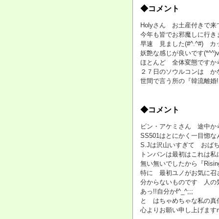
◆コメント
Holyさん お土産付きで来
今年も皆でお邪魔しに行きま
早速 見ました(#^.^#) カ
妖艶な感じが良いです(*^^
ほとんど 全体変態ですから(#
２７日のソウルコンは か
世間で言う所の『韓流離婚!
◆コメント
ビン・アケミさん 途中から
SS501はとにかく一目惚なんで
S.Jは沢山いすぎて おばち
トンバンは最初はこれは私には有
無い無いでしたから『Rising
特に 最初ユノがお気に召さ
分からないものです 人の気持
あっ!!自分かf^_^;;;
と はちゃめちゃな私の真
心よりお願い申し上げま