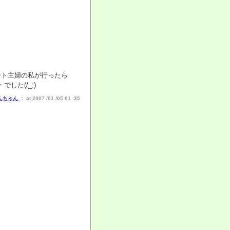
ート主婦の私が行ったら
た(/_;)
んちゃん
： at 2007 /01 /05 01 :35