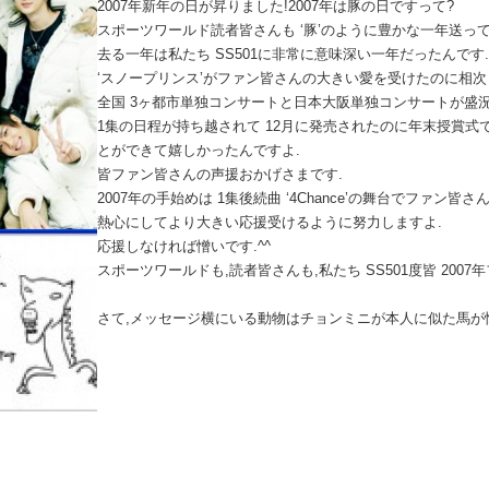
2007年新年の日が昇りました!2007年は豚の日ですって?
スポーツワールド読者皆さんも ‘豚’のように豊かな一年送って
去る一年は私たち SS501に非常に意味深い一年だったんです.
‘スノープリンス’がファン皆さんの大きい愛を受けたのに相次
全国 3ヶ都市単独コンサートと日本大阪単独コンサートが盛
1集の日程が持ち越されて 12月に発売されたのに年末授賞式
とができて嬉しかったんですよ.
皆ファン皆さんの声援おかげさまです.
2007年の手始めは 1集後続曲 ‘4Chance’の舞台でファン皆
熱心にしてより大きい応援受けるように努力しますよ.
応援しなければ憎いです.^^
スポーツワールドも,読者皆さんも,私たち SS501度皆 2007
さて,メッセージ横にいる動物はチョンミニが本人に似た馬が