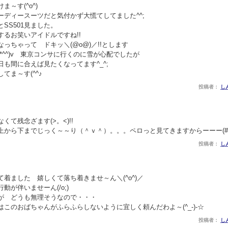
～す(^o^)
ーディースーツだと気付かず大慌てしてました^^;
SS501見ました。
るお笑いアイドルですね!!
っちゃって ドキッ＼(@o@)／!!とします
*^^)v 東京コンサに行くのに雪が心配でしたが
も間に合えば見たくなってます^_^;
てま～す(^^♪
投稿者：
し
て残念ざます(>。<)!!
から下までじっく～～り（＾ｖ＾）。。。ペロっと見てきますからーーー(#^.
投稿者：
し
着ました 嬉しくて落ち着きませ～ん＼(^o^)／
が伴いませーん(/o;)
が どうも無理そうなので・・・
このおばちゃんがふらふらしないように宜しく頼んだわよ～(^_-)-☆
投稿者：
し