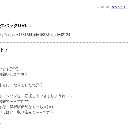
at 00 :05|
ＳＳ５０１
クバックURL：
/tb.php?us_no=1631&bl_id=1631&et_id=42124
ト：
(*^^*)
願いしますθεθ
に なりましたね(^\")
や ジソプを 応援していきましょうね～～
で～～す(*^^*)
な 箱根駅伝見なくっちゃ(∝)
っぱい 取り込みま～～す(^^)
～