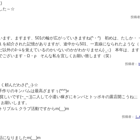
)
した～☆
投稿者： 
す。ますます、501の輪が広がっていきますね(^・^) 初めは、たしか・・・ｽ
１を紹介された記憶がありますが、途中から501、一直線になられたような
以外のﾈｰﾑを覚えているのかいないのかがわかりません(-_-;) 本年は、ま
でございます・Ω・ρ そんな私を宜しくお願い致します（笑）
投稿者：
頼んだわさ(^_-)-☆
手作りのキンパムは最高ざますぅ(*^^)v
しいです(~_~;))二人して小遣い稼ぎにキンパとトッポキの露店開こうね;;;
くお願いします。
リプルＬクラブ活動ですからm(__)m
投稿者：
し
になりましたm(__)m