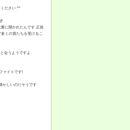
ください.^^
ぎ
況裏に開かれたんです.正規
で多くの賞たちを受けるこ
さんと会うようですよ.
年ファイトです!
懐かしいのだそうです.