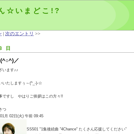
ん☆いまどこ!?
ン
|
次のエントリ
>>
3 日
^○^)／
います♪♪
たしますぅ～(^_-)-☆
事ですし やはりご挨拶はこの方々!!
さつ
1月 02日(火) 午前 09:45
SS501 "1集後続曲 ''4Chance'' たくさん応援してください”