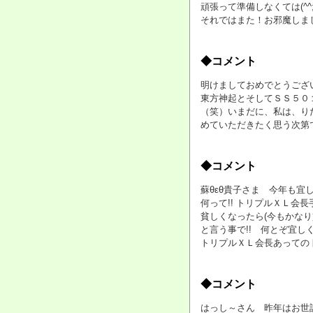
頑張って準備しなくては(^^;
それではまた！お邪魔しま
◆コメント
明けましておめでとうございま
東方神起とそしてＳＳ５０
（笑）いまだに、私は、りだ
めていただきたく思う次第
◆コメント
蘇θεθ貴子さま 今年も宜しく
何って!! トリプルＸＬ会長
貧しくなったら(今もかなり貧
と言う事で!! 何とぞ宜し
トリプルＸＬ会長あってのト
◆コメント
はっし～さん 昨年はお世話