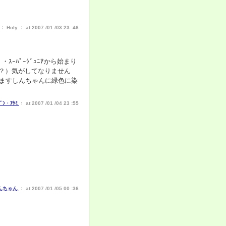
Holy ： at 2007 /01 /03 23 :46
ｰﾊﾟｰｼﾞｭﾆｱから始まり
（？）気がしてなりません
すますしんちゃんに緑色に染
ﾋﾞﾝ・ｱｹﾐ
： at 2007 /01 /04 23 :55
んちゃん
： at 2007 /01 /05 00 :36