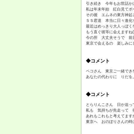
引き続き 今年もお世話かけま
私は年末年始 紅白見てボ
その後 エムネの東方神起と
ＳＳ君達 本当に日々進化す
最近はめっきり大人っぽくな
もう直ぐ彼等に会えますね(
今の所 大丈夫そうで 前日
東京で会えるの 楽しみにし
◆コメント
ペコさん 東京ご一緒できなく
あなたの代わりに りだを上
◆コメント
とらりんこさん 日か迫って
私も 気持ちが先走って 行動
あれもこれもと考えてます
東京へ おのぼりさんの時は