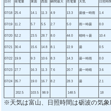
日付
発電量
東面
西面
瞬間最大
売電量
天気
日照時
07/18
25.4
14.1
11.3
4.9
13.3
曇後一時雨
1.4
07/19
11.2
5.7
5.5
2.7
5.0
雨一時曇
0.0
07/20
52.2
23.5
28.7
8.0
44.0
晴時々曇
10.4
07/21
30.4
15.6
14.8
8.1
22.9
曇
0.5
07/22
19.9
9.3
10.6
8.3
14.3
曇一時雨
0.0
07/23
27.7
16.3
11.3
7.6
20.7
曇一時晴
3.6
07/24
35.7
19.0
16.7
8.2
28.3
曇
2.1
202.5
103.5
98.9
148.5
18
※天気は富山、日照時間は砺波の気象