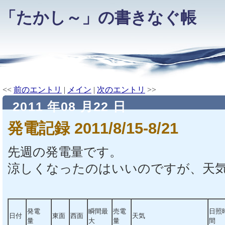
「たかし～」の書きなぐ帳
<<
前のエントリ
|
メイン
|
次のエントリ
>>
2011 年08 月22 日
発電記録 2011/8/15-8/21
先週の発電量です。
涼しくなったのはいいのですが、天
発電
瞬間最
売電
日照
日付
東面
西面
天気
量
大
量
間