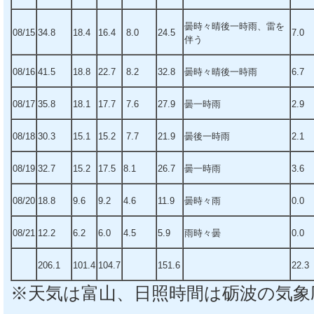
曇時々晴後一時雨、雷を
08/15
34.8
18.4
16.4
8.0
24.5
7.0
伴う
08/16
41.5
18.8
22.7
8.2
32.8
曇時々晴後一時雨
6.7
08/17
35.8
18.1
17.7
7.6
27.9
曇一時雨
2.9
08/18
30.3
15.1
15.2
7.7
21.9
曇後一時雨
2.1
08/19
32.7
15.2
17.5
8.1
26.7
曇一時雨
3.6
08/20
18.8
9.6
9.2
4.6
11.9
曇時々雨
0.0
08/21
12.2
6.2
6.0
4.5
5.9
雨時々曇
0.0
206.1
101.4
104.7
151.6
22.3
※天気は富山、日照時間は砺波の気象