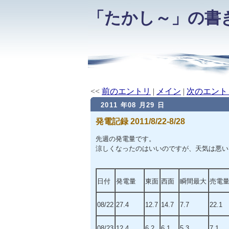
「たかし～」の書
<<
前のエントリ
|
メイン
|
次のエント
2011 年08 月29 日
発電記録 2011/8/22-8/28
先週の発電量です。
涼しくなったのはいいのですが、天気は悪い
日付
発電量
東面
西面
瞬間最大
売電
08/22
27.4
12.7
14.7
7.7
22.1
08/23
12.4
6.2
6.1
5.3
7.1