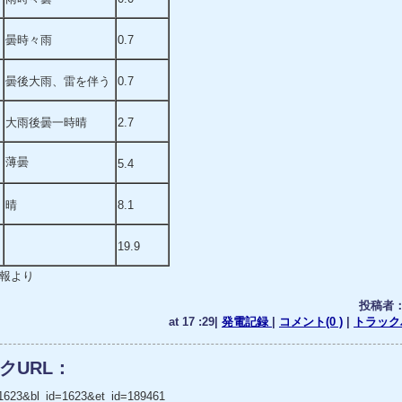
曇時々雨
0.7
曇後大雨、雷を伴う
0.7
大雨後曇一時晴
2.7
薄曇
5.4
晴
8.1
19.9
報より
投稿者
at 17 :29|
発電記録
|
コメント(0 )
|
トラックバ
クURL：
_no=1623&bl_id=1623&et_id=189461