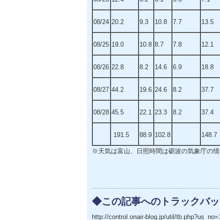
08/24
20.2
9.3
10.8
7.7
13.5
08/25
19.0
10.8
8.7
7.8
12.1
08/26
22.8
8.2
14.6
6.9
18.8
08/27
44.2
19.6
24.6
8.2
37.7
08/28
45.5
22.1
23.3
8.2
37.4
191.5
88.9
102.8
148.7
※天気は富山、日照時間は砺波の気象庁の情
◆この記事へのトラックバッ
http://control.onair-blog.jp/util/tb.php?us