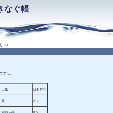
きなぐ帳
リ
>>
ですね。
量
天気
日照時間
曇
2.3
雨時々曇
0.0