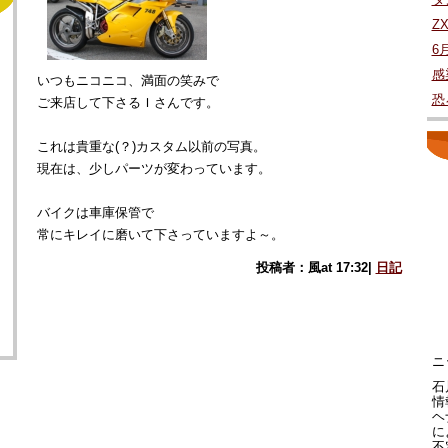
Z
6
感
いつもニコニコ、満面の笑みで
恐
ご来店して下さるＩさんです。
これは貴重な(？)カスタム以前の写真。
現在は、少しパーツが変わっています。
バイクは車庫保管で
常にキレイに磨いて下さっていますよ～。
投稿者：風at 17:32|
日記
ニ
石
情
ヘ
に
不