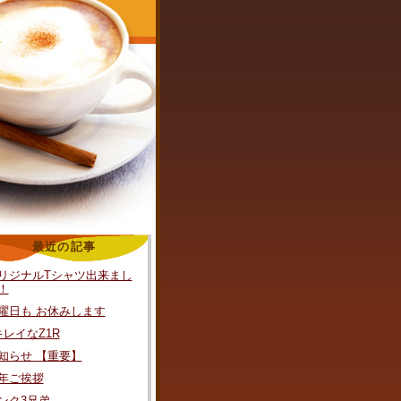
最近の記事
リジナルTシャツ出来まし
！
曜日も お休みします
キレイなZ1R
知らせ 【重要】
年ご挨拶
ンク3兄弟