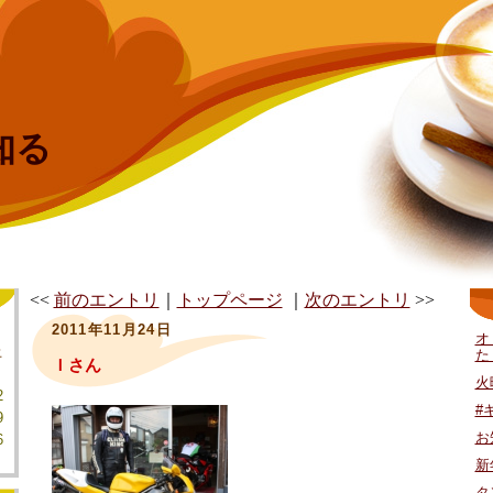
知る
<<
前のエントリ
｜
トップページ
｜
次のエントリ
>>
2011年11月24日
オ
土
た
Ｉさん
火
2
#
9
お
6
新
タ