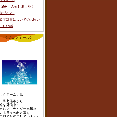
X-25R 入荷しました！
月になって
染症対策についてのお願い
ろしい話
《プロフィール》
ックネーム：風
川県七尾市から
報を発信中！
ナちょこライダー≪風≫
よる日々の出来事を
定期でお伝えしています♪