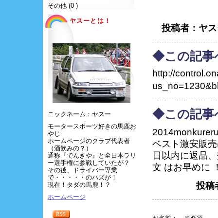
その他 (0 )
ヤスーとは！
投稿者：ヤスーa
◆この記事
http://control.on
us_no=1230&bl
◆この記事
ニックネーム：ヤスー
モータースポーツ好きの馬鹿お
2014monku
やじ
ホームページのクラブ代表者
ベスト激安販売
（酒飲みの？）
日以内に返品、
通称『でんきや』と全日本ラリ
ー選手権に参戦していたが？
文 はお早めに 
その後、ドライバー専業
で・・・・・のハズが！
投稿
現在！タダの馬鹿！？
ホームページ