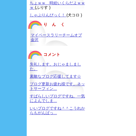
ちょｗｗ 時給いくらだよｗｗ
ｗ
(ふりす )
しゃぶりんぴっく！
(犬コロ )
り ん く
マイペースラリーチームオブ
金沢
コメント
失礼します。おじゃましまし
た。
素敵なブログ応援してます☆
ブログ更新お疲れ様です。ネッ
トサーフィン...
すばらしいブログですね。一気
によんでしま...
いいブログですね＾＾こうれか
らもがんばっ...