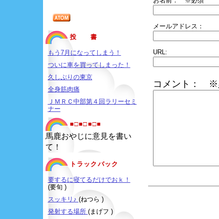
お名前：
※必須
メールアドレス：
投 書
URL:
もう7月になってしまう！
ついに車を買ってしまった！
久しぶりの東京
コメント： ※
全身筋肉痛
ＪＭＲＣ中部第４回ラリーセミ
ナー
■□■□■□■
馬鹿おやじに意見を書い
て！
トラックバック
要するに寝てるだけでおｋ！
(要旬 )
スッキリ♪
(ねつら )
発射する場所
(まげフ )