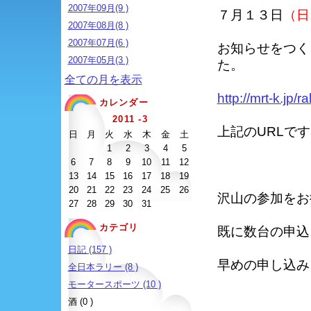
2007年09月(9 )
７月１３日
（日
2007年08月(8 )
2007年07月(6 )
お知らせをつく
2007年05月(3 )
た。
全ての月を表示
http://mrt-k.jp/
カレンダー
2011 -3
上記のURLで
日
月
火
水
木
金
土
1
2
3
4
5
6
7
8
9
10
11
12
13
14
15
16
17
18
19
20
21
22
23
24
25
26
沢山の参加をお
27
28
29
30
31
カテゴリ
既に数台の申込
日記 (157 )
早めの申し込み
全日本ラリー (8 )
モータースポーツ (10 )
酒 (0 )