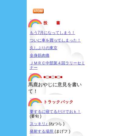
投 書
もう7月になってしまう！
ついに車を買ってしまった！
久しぶりの東京
全身筋肉痛
ＪＭＲＣ中部第４回ラリーセミ
ナー
■□■□■□■
馬鹿おやじに意見を書い
て！
トラックバック
要するに寝てるだけでおｋ！
(要旬 )
スッキリ♪
(ねつら )
発射する場所
(まげフ )