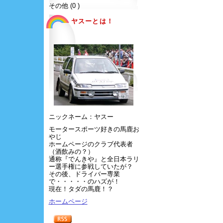
その他 (0 )
ヤスーとは！
ニックネーム：ヤスー
モータースポーツ好きの馬鹿お
やじ
ホームページのクラブ代表者
（酒飲みの？）
通称『でんきや』と全日本ラリ
ー選手権に参戦していたが？
その後、ドライバー専業
で・・・・・のハズが！
現在！タダの馬鹿！？
ホームページ