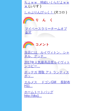
ちょｗｗ 時給いくらだよｗｗ
ｗ
(ふりす )
しゃぶりんぴっく！
(犬コロ )
り ん く
マイペースラリーチームオブ
金沢
コメント
当店には、ルイヴィトン、シャ
ネル、グッチ...
2017年人気最高品質ルイヴィト
ンコピー...
ボッテガ 買取 アト ランティス
ボッ...
エルメス ドゴンGM 長財布
H11...
ホームトートバッグ
http://dtq1...