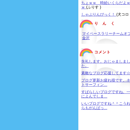
ちょｗｗ 時給いくらだよ
ｗ
(ふりす )
しゃぶりんぴっく！
(犬コロ 
り ん く
マイペースラリーチームオ
金沢
コメント
失礼します。おじゃましま
た。
素敵なブログ応援してます
ブログ更新お疲れ様です。
トサーフィン...
すばらしいブログですね。
によんでしま...
いいブログですね＾＾こう
らもがんばっ...