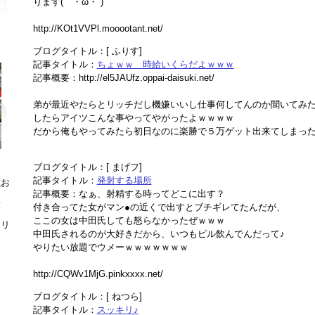
ります(｀・ω・´)
http://KOt1VVPl.mooootant.net/
ブログタイトル：[ ふりす]
記事タイトル：
ちょｗｗ 時給いくらだよｗｗｗ
記事概要：http://el5JAUfz.oppai-daisuki.net/
弟が最近やたらとリッチだし機嫌いいし仕事何してんのか聞いてみ
したらアイツこんな事やってやがったよｗｗｗｗ
だから俺もやってみたら初日なのに楽勝で５万ゲット出来てしまったよ
ブログタイトル：[ まげフ]
記事タイトル：
発射する場所
鹿お
記事概要：なぁ、射精する時ってどこに出す？
者
付き合ってた女がマン●の近くで出すとブチギレてたんだが、
ここの女は中田氏しても怒らなかったぜｗｗｗ
ラリ
中田氏されるのが大好きだから、いつもピル飲んでんだって♪
？
やりたい放題でウメーｗｗｗｗｗｗｗ
http://CQWv1MjG.pinkxxxx.net/
ブログタイトル：[ ねつら]
記事タイトル：
スッキリ♪