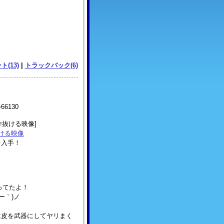
ト(13)
|
トラックバック(6)
d=66130
作抜ける映像]
抜ける映像
を入手！
ってたよ！
ー｀)ノ
は皮を武器にしてヤリまく