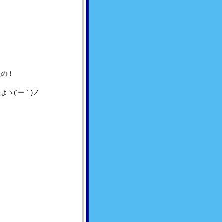
たの！
ヽ(´ー｀)ノ