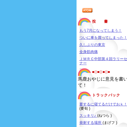
投 書
もう7月になってしまう！
ついに車を買ってしまった
久しぶりの東京
全身筋肉痛
ＪＭＲＣ中部第４回ラリー
ナー
■□■□■□■
馬鹿おやじに意見を書
て！
トラックバック
要するに寝てるだけでおｋ
(要旬 )
スッキリ♪
(ねつら )
発射する場所
(まげフ )