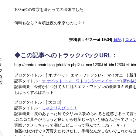
100m位の東京を味わっての出張でした。
何時もなら？今頃は夜の東京なのに？！
投稿者：ヤスーat 19:34|
日記
|
コメン
◆この記事へのトラックバックURL：
土
5
http://control.onair-blog.jp/util/tb.php?us_no=1230&bl_id=1230&et_i
2
ブログタイトル：[ オ.ナペット エマ・ワトソン(ハーマイオニー) 新
9
記事タイトル：
オ.ナペット エマ・ワトソン(ハーマイオニー) 新作
6
記事概要：今何かにつけて大注目のエマ・ワトソンの最新ヌキ映像
しばらくすればネット
ブログタイトル：[ 犬コロ]
記事タイトル：
しゃぶりんぴっく！
記事概要：皮のあまった所でクリ○○ス攻められると超感じるって言
ぷにぷに具合がちょうど良いから包茎じゃないと嫌なんだってさヽ(´
実際アクメっちゃって潮ピュピューって飛んでたしね（・∀・）
包茎のおかげで９万貰えたわけだし、手術なんかしないでこれから