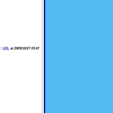
：
URL
at 2009/10/27 03:47