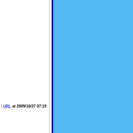
：
URL
at 2009/10/27 07:19