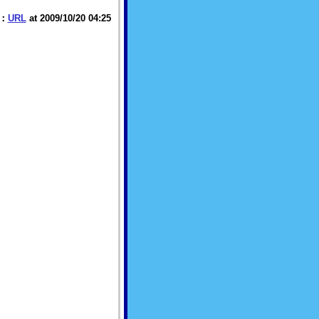
：
URL
at 2009/10/20 04:25