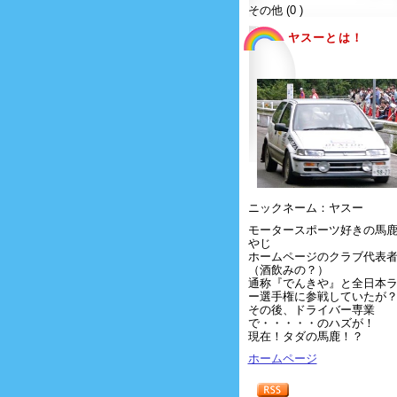
その他 (0 )
ヤスーとは！
ニックネーム：ヤスー
モータースポーツ好きの馬
やじ
ホームページのクラブ代表
（酒飲みの？）
通称『でんきや』と全日本
ー選手権に参戦していたが
その後、ドライバー専業
で・・・・・のハズが！
現在！タダの馬鹿！？
ホームページ