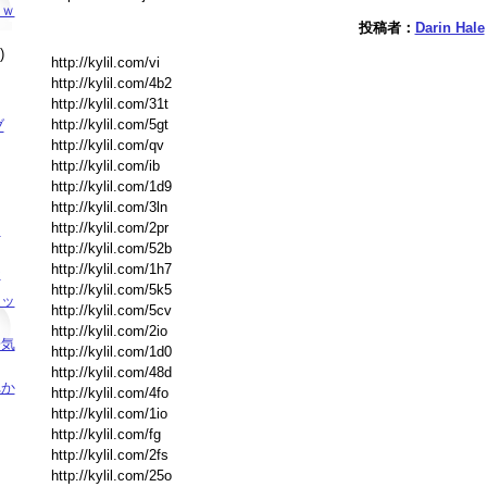
ｗｗ
投稿者：
Darin Hale
)
http://kylil.com/vi
http://kylil.com/4b2
http://kylil.com/31t
http://kylil.com/5gt
ブ
http://kylil.com/qv
http://kylil.com/ib
http://kylil.com/1d9
http://kylil.com/3ln
http://kylil.com/2pr
し
http://kylil.com/52b
http://kylil.com/1h7
☆
http://kylil.com/5k5
ネッ
http://kylil.com/5cv
http://kylil.com/2io
一気
http://kylil.com/1d0
http://kylil.com/48d
れか
http://kylil.com/4fo
http://kylil.com/1io
http://kylil.com/fg
http://kylil.com/2fs
http://kylil.com/25o