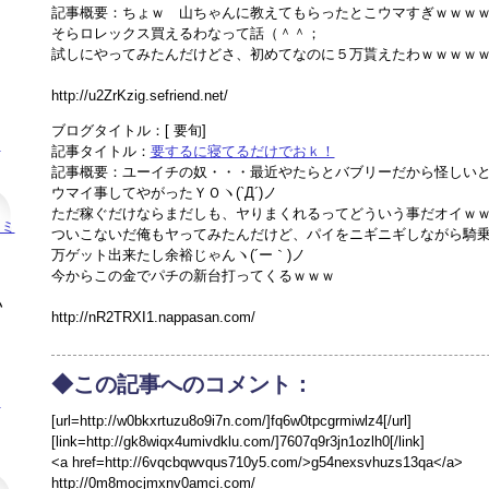
記事概要：ちょｗ 山ちゃんに教えてもらったとこウマすぎｗｗｗ
そらロレックス買えるわなって話（＾＾；
試しにやってみたんだけどさ、初めてなのに５万貰えたわｗｗｗｗ
http://u2ZrKzig.sefriend.net/
ブログタイトル：[ 要旬]
！
記事タイトル：
要するに寝てるだけでおｋ！
記事概要：ユーイチの奴・・・最近やたらとバブリーだから怪しい
ウマイ事してやがったＹＯヽ(`Д´)ノ
ただ稼ぐだけならまだしも、ヤりまくれるってどういう事だオイｗ
セミ
ついこないだ俺もヤってみたんだけど、パイをニギニギしながら騎
万ゲット出来たし余裕じゃんヽ(´ー｀)ノ
今からこの金でパチの新台打ってくるｗｗｗ
い
http://nR2TRXI1.nappasan.com/
◆この記事へのコメント：
！
[url=http://w0bkxrtuzu8o9i7n.com/]fq6w0tpcgrmiwlz4[/url]
[link=http://gk8wiqx4umivdklu.com/]7607q9r3jn1ozlh0[/link]
<a href=http://6vqcbqwvqus710y5.com/>g54nexsvhuzs13qa</a>
http://0m8mocjmxnv0amci.com/