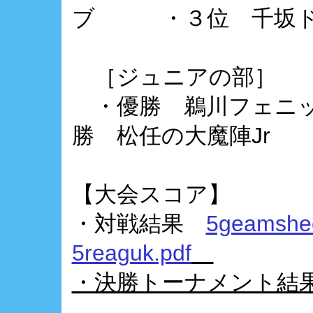
ブ ・３位 千坂ド
［ジュニアの部］
・優勝 鵜川フェニ
勝 松任の大魔陣Jr ・
【大会スコア】
・対戦結果
5geamshee
5reaguk.pdf
・決勝トーナメント結