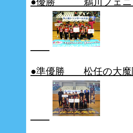
●優勝 鵜川フェニ
●準優勝 松任の大魔陣