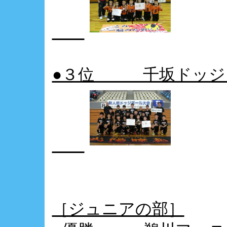
●３位 千坂ドッジ
［ジュニアの部］