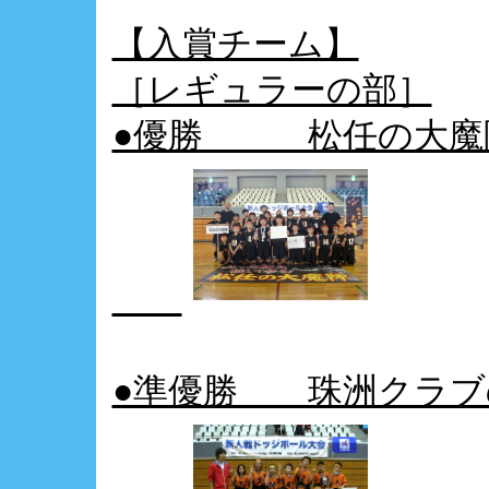
【入賞チーム】
［レギュラーの部］
●優勝 松任の大魔
●準優勝 珠洲クラブ