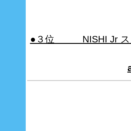
●３位 NISHI Jr