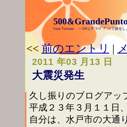
500&GrandePunt
Gran Turismo ～500とｸﾞﾗﾝﾃﾞﾌﾟﾝ
<<
前のエントリ
|
2011 年03 月13 日
大震災発生
久し振りのブログアッ
平成２３年３月１１日
自分は、水戸市の大通