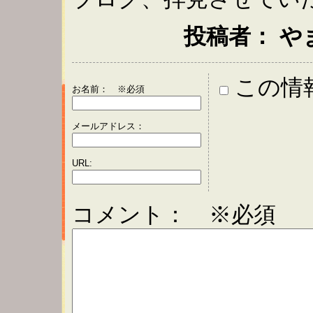
投稿者： やまき ：
この情
お名前：
※必須
メールアドレス：
URL:
コメント： ※必須