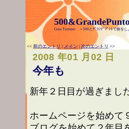
500&GrandePunt
Gran Turismo ～500とｸﾞﾗﾝﾃﾞﾌﾟﾝ
<<
前のエントリ
|
メイン
|
次のエントリ
>>
2008 年01 月02 日
今年も
新年２日目が過ぎまし
ホームページを始めて
ブログを始めて２年目