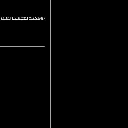
t
23 :00
|
ひとりごと
|
コメント(0 )