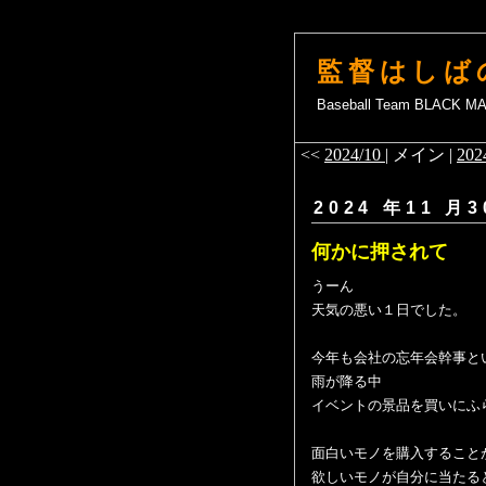
監督はしば
Baseball Team BLACK 
<<
2024/10
| メイン |
202
2024 年11 月3
何かに押されて
うーん
天気の悪い１日でした。
今年も会社の忘年会幹事と
雨が降る中
イベントの景品を買いにふ
面白いモノを購入すること
欲しいモノが自分に当たる