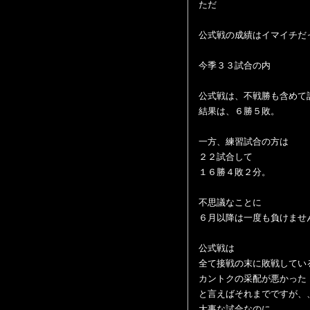
ただ
公式戦の成績はイマイチだ
今季３３試合の内
公式戦は、不戦勝も含めて
結果は、６勝５敗。
一方、練習試合の方は
２２試合して
１６勝４敗２分。
不思議なことに
６月以降は一度も負けません
公式戦は
全て接戦の末に敗戦してい
カントクの采配が悪かった
と言えばそれまでですが、
大事な試合なのに