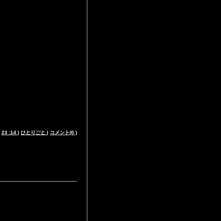
t
23 :14
|
ひとりごと
|
コメント(0 )