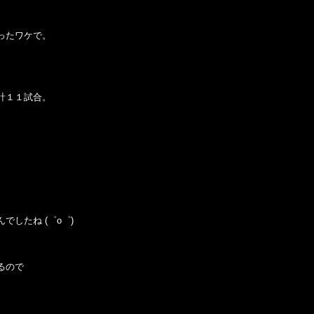
ったワケで。
計１１試合。
でしたね (゜o゜)
るので
、