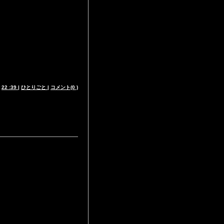
t
22 :39
|
ひとりごと
|
コメント(0 )