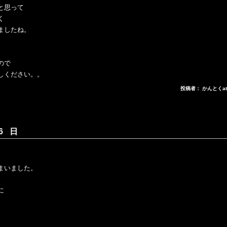
と思って
く
ましたね。
ので
しください。。
投稿者： かんとくa
6 日
ｗ
まいました。
に