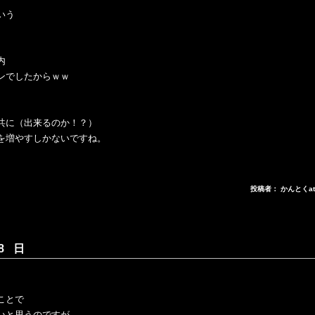
いう
内
ンでしたからｗｗ
共に（出来るのか！？）
を増やすしかないですね。
投稿者： かんとくa
8 日
、
ことで
いと思うのですが