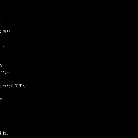
に
ており
。。
る
いな～
かったんですが
ｗ
すね。