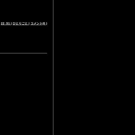
t
22 :51
|
ひとりごと
|
コメント(0 )