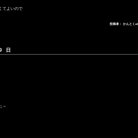
くてよいので
投稿者： かんとくa
9 日
。
た～