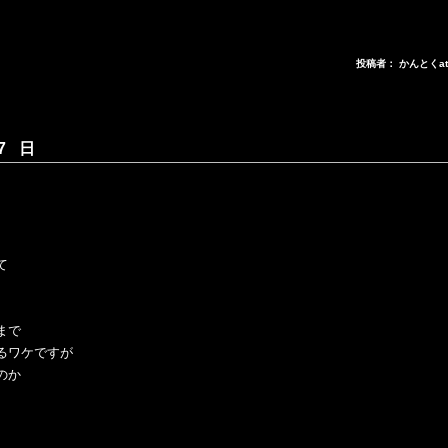
投稿者： かんとくa
7 日
て
まで
るワケですが
のか