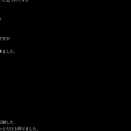
！
ですが
来ました。
記録した
っとだけ上回りました。