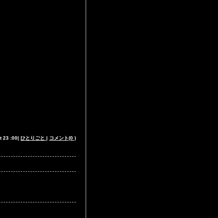
23 :00|
ひとりごと
|
コメント(0 )