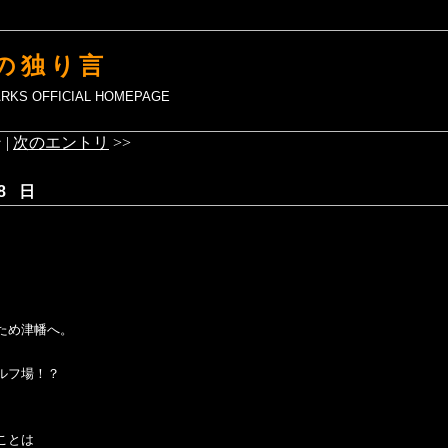
の独り言
MARKS OFFICIAL HOMEPAGE
 |
次のエントリ
>>
8 日
ため津幡へ。
ルフ場！？
ことは