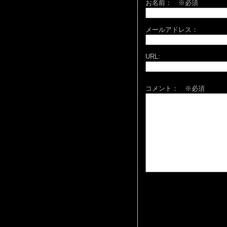
お名前：
※必須
メールアドレス：
URL:
コメント： ※必須