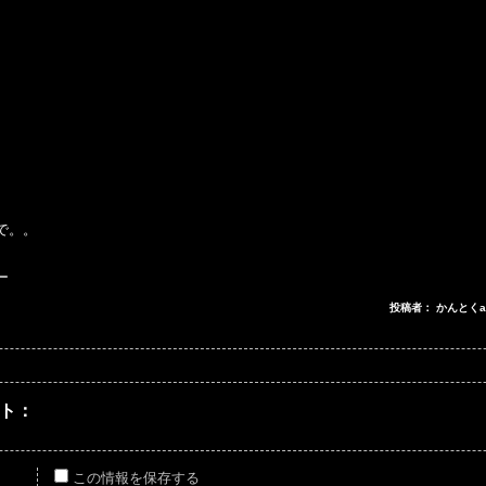
で。。
ー
投稿者： かんとくat 
ト：
この情報を保存する