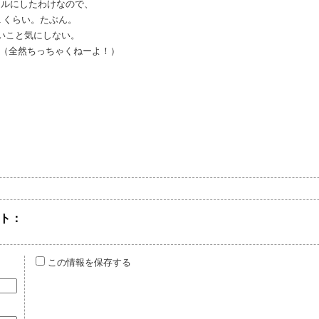
ートルにしたわけなので、
0分の１くらい。たぶん。
いこと気にしない。
（全然ちっちゃくねーよ！）
ト：
この情報を保存する