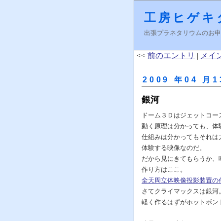
工房ヒゲキ
出張プラネタリウムのお申し込みはＦ
<<
前のエントリ
|
メイ
2009 年04 月1
銀河
ドーム３Ｄはジェットコー
動く原理は分かっても、体
仕組みは分かってもそれは
体験する映像なのだ。
だから見にきてもらうか、
作り方はここ。
全天周立体映像投影装置の
さてクライマックスは銀河
軽く作るはずがホットボン