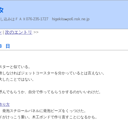
タ
ＡＸ076-235-1727 higekita●po6.nsk.ne.jp
ン
|
次のエントリ
>>
3 日
スターと似ている。
験しなければジェットコースターを分かっているとは言えない。
大したことではない。
呼んでもらうか、自分で作ってもらうかするのがいいわけだ。
作り方
。発泡スチロールパネルに発泡ビーズをくっつけた。
ドがけっこう重い。木工ボンドで作り直すことになるかも。