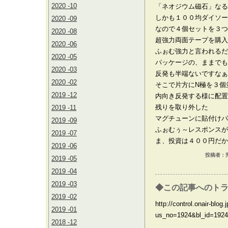
2020 -10
「ネオジウム磁石」なる
しかも１００均ダイソー
2020 -09
なので４個セットを３つ
2020 -08
超強力両面テープを購入
2020 -06
ふぉむ強力と言われるだ
2020 -05
パッケージの、ままでも
2020 -03
反発も半端ないですなぁ
2020 -02
そこで片方にN極を３個
2019 -12
内向き反発する様に配置
残りを取り外した
2019 -11
マグチューンに貼付けパ
2019 -09
ふぉむぅ～レスポンスが
2019 -07
ま、投資は４００円だか
2019 -06
投稿者：秀a
2019 -05
2019 -04
2019 -03
◆この記事へのトラ
2019 -02
http://control.onair-blog.j
2019 -01
us_no=1924&bl_id=1924
2018 -12