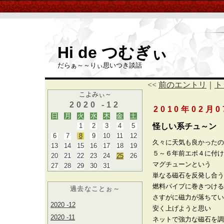
Hi de つむぎぃ
だらぁ～～りぃ思いつき談話
<<
前のエントリ
｜
ト
こよみぃ～
2020 -12
2010年02月
日
月
火
水
木
金
土
1
2
3
4
5
怪しい系チュ～ン
6
7
8
9
10
11
12
久々に天気も良かったの
13
14
15
16
17
18
19
５～６年前エボ４に付け
20
21
22
23
24
25
26
マグチューンという
27
28
29
30
31
単なる磁石を反発し合う
燃料パイプに巻きつける
過去なことぉ～
さすがに磁力が落ちてい
2020 -12
安く上げようと思い
2020 -11
ネットで強力な磁石を調