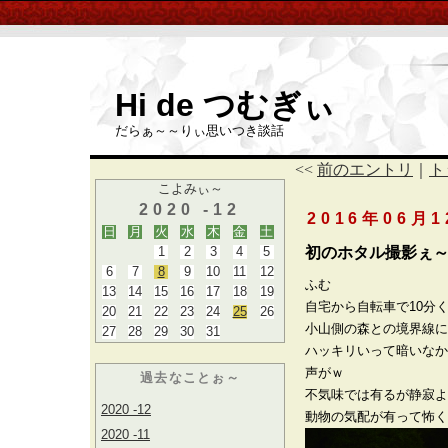
Hi de つむぎぃ
だらぁ～～りぃ思いつき談話
<<
前のエントリ
｜
ト
こよみぃ～
2020 -12
2016年06月
日
月
火
水
木
金
土
1
2
3
4
5
初のホタル撮影ぇ
6
7
8
9
10
11
12
ふむ
13
14
15
16
17
18
19
自宅から自転車で10分
20
21
22
23
24
25
26
小山側の森との境界線に
27
28
29
30
31
ハッキリいって暗いなか
声がｗ
過去なことぉ～
不気味では有るが静寂よ
2020 -12
動物の気配が有って怖く
2020 -11