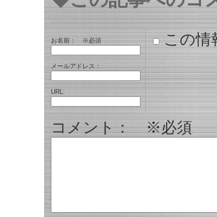
この情
お名前：
※必須
メールアドレス：
URL:
コメント： ※必須