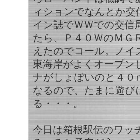
ィションでなんとか交
イン誌でＷＷでの交信
たら、Ｐ４０ＷのＭＧ
えたのでコール。ノイ
東海岸がよくオープン
ナがしょぼいのと４０
なるので、たまに遊び
る・・・。
今日は箱根駅伝のワッ