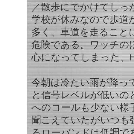
／散歩にでかけてしっ
学校が休みなので歩道
多く、車道を走ること
危険である。ワッチの
心になってしまった、H
今朝は冷たい雨が降っ
と信号レベルが低いの
へのコールも少ない様
聞こえていたがいつも
ろローバンドは低調で