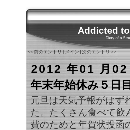
Addicted t
Diary of a Str
<<
前のエントリ
|
メイン
|
次のエントリ
>>
2012 年01 月02
年末年始休み５日
元旦は天気予報がはず
た。たくさん食べて飲
費のためと年賀状投函