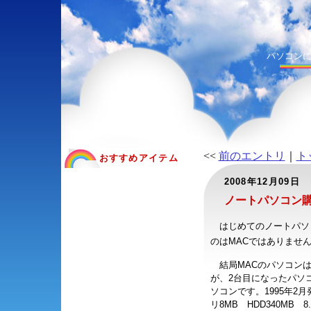
パソコン
<<
前のエントリ
｜
ト
おすすめアイテム
2008年12月09日
ノートパソコン購
はじめてのノートパソコ
のはMACではありませ
結局MACのパソコンは
が、2台目になったパソ
ソコンです。1995年2月発
リ8MB HDD340MB 8