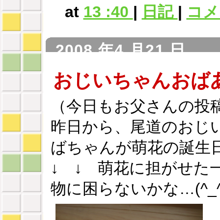
at
13 :40
|
日記
|
コメン
2008 年4 月21 日
おじいちゃんおば
（今日もお父さんの投
昨日から、尾道のおじ
ばちゃんが萌花の誕生
↓ ↓ 萌花に担がせた
物に困らないかな…(^_^