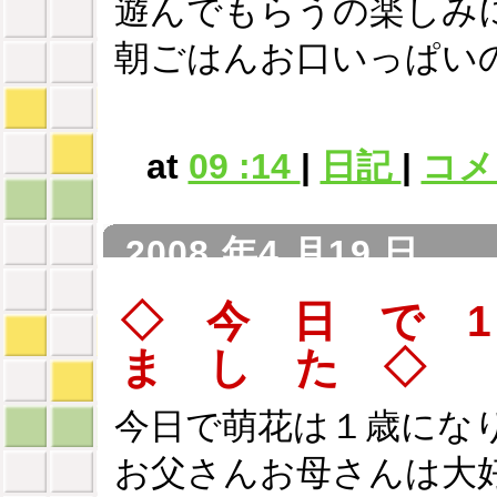
遊んでもらうの楽しみ
朝ごはんお口いっぱい
at
09 :14
|
日記
|
コメン
2008 年4 月19 日
◇ 今 日 で 
ま し た ◇
今日で萌花は１歳にな
お父さんお母さんは大