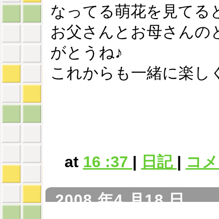
なってる萌花を見てると嬉
お父さんとお母さんの
がとうね♪
これからも一緒に楽し
at
16 :37
|
日記
|
コメン
2008 年4 月18 日