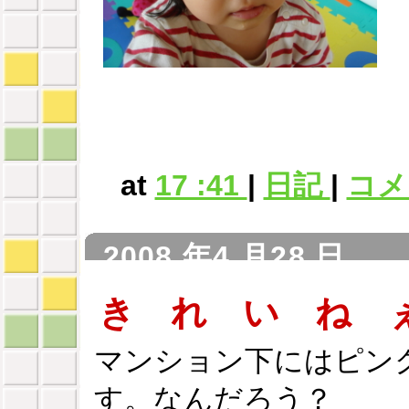
at
17 :41
|
日記
|
コメン
2008 年4 月28 日
き れ い ね 
マンション下にはピン
す。なんだろう？