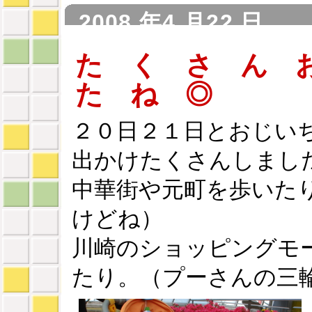
2008 年4 月22 日
た く さ ん 
た ね ◎
２０日２１日とおじい
出かけたくさんしまし
中華街や元町を歩いた
けどね）
川崎のショッピングモ
たり。（プーさんの三