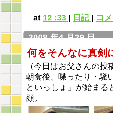
at
12 :33
|
日記
|
コメン
2008 年4 月29 日
何をそんなに真剣
（今日はお父さんの投
朝食後、喋ったり・騒
といっしょ」が始まる
顔。