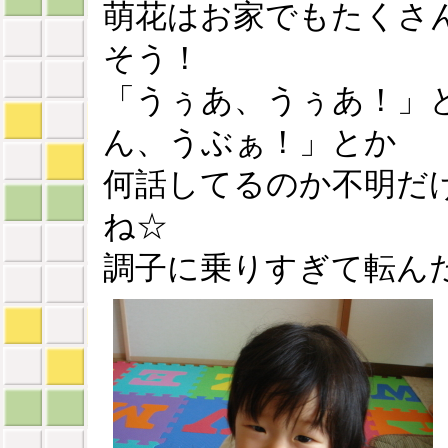
萌花はお家でもたくさ
そう！
「うぅあ、うぅあ！」
ん、うぶぁ！」とか
何話してるのか不明だ
ね☆
調子に乗りすぎて転ん