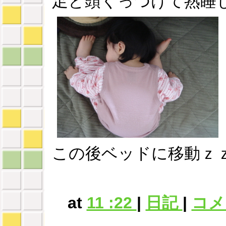
足と頭くっつけて熟睡
この後ベッドに移動ｚ
at
11 :22
|
日記
|
コメン