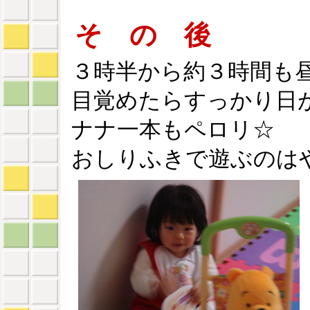
そ の 後
３時半から約３時間も
目覚めたらすっかり日
ナナ一本もペロリ☆
おしりふきで遊ぶのは