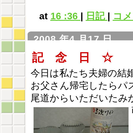
at
16 :36
|
日記
|
コメン
2008 年4 月17 日
記 念 日 ☆
今日は私たち夫婦の結
お父さん帰宅したらパ
尾道からいただいたみ