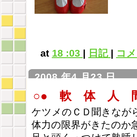
at
18 :03
|
日記
|
コメン
2008 年4 月23 日
○● 軟 体 人
ケツメのＣＤ聞きなが
体力の限界がきたのか