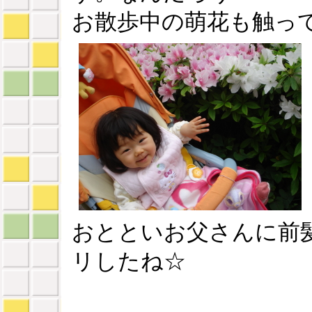
お散歩中の萌花も触っ
おとといお父さんに前
リしたね☆