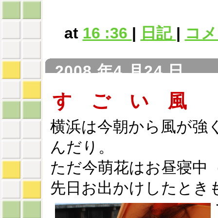
at
16 :36
|
日記
|
コメン
2008 年4 月24 日
す ご い 風
横浜は今朝から風が強
んだり。
ただ今萌花はお昼寝中
先日お出かけしたとき