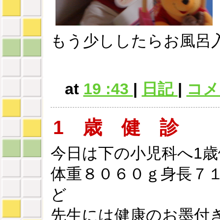
もう少ししたらお風呂
at
19 :43
|
日記
|
コメン
1 歳 健 診
今日は下の小児科へ1
体重８０６０ｇ身長７
ど
先生には健康のお墨付