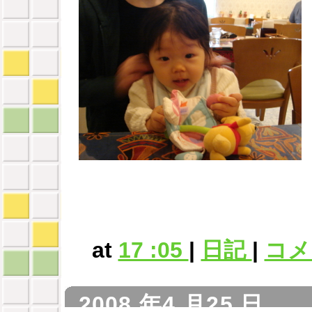
at
17 :05
|
日記
|
コメン
2008 年4 月25 日