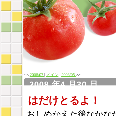
<<
2008/03
|
メイン
|
2008/05
>>
2008 年4 月30 日
はだけとるよ！
おしめかえた後なかな