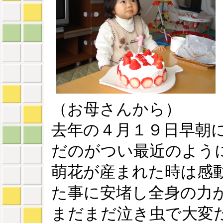
（お母さんから）
去年の４月１９日早朝
だのがつい最近のよう
萌花が産まれた時は感
た事に安堵し全身の力
まだまだ泣き虫で大変