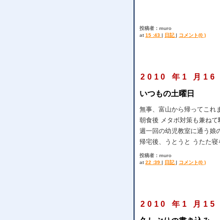
投稿者：muro
at
15 :43
|
日記
|
コメント(0 )
2010 年1 月16
いつもの土曜日
無事、富山から帰ってこれ
朝食後 メタボ対策も兼ねて
週一回の幼児教室に通う娘
帰宅後、うとうと うたた
投稿者：muro
at
22 :39
|
日記
|
コメント(0 )
2010 年1 月15