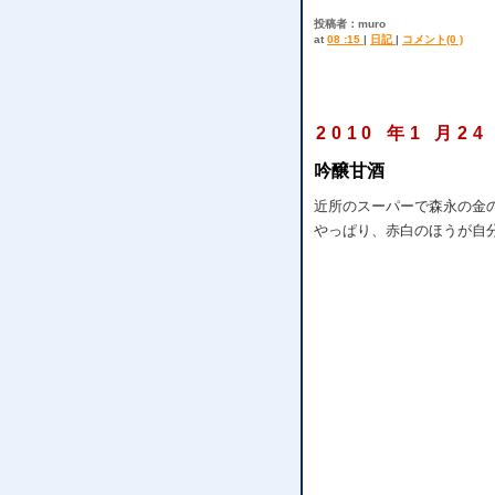
投稿者：muro
at
08 :15
|
日記
|
コメント(0 )
2010 年1 月24
吟醸甘酒
近所のスーパーで森永の金
やっぱり、赤白のほうが自