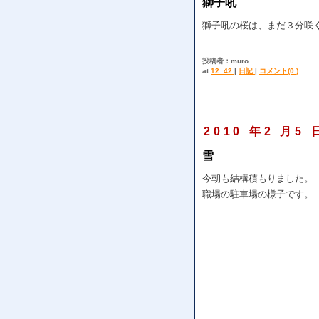
獅子吼
獅子吼の桜は、まだ３分咲
投稿者：muro
at
12 :42
|
日記
|
コメント(0 )
2010 年2 月5 
雪
今朝も結構積もりました。
職場の駐車場の様子です。