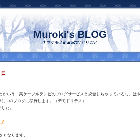
Muroki's BLOG
ナマケモノmuroのひとりごと
 日
 とかいう、某ケーブルテレビのブログサービスと統合しちゃっているし、は
りに ↓のブログに移行します。（デモドリデス）
ました。
-m/
goo となります。