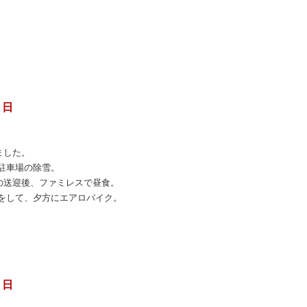
 日
ました。
駐車場の除雪。
の送迎後、ファミレスで昼食。
寝をして、夕方にエアロバイク。
 日