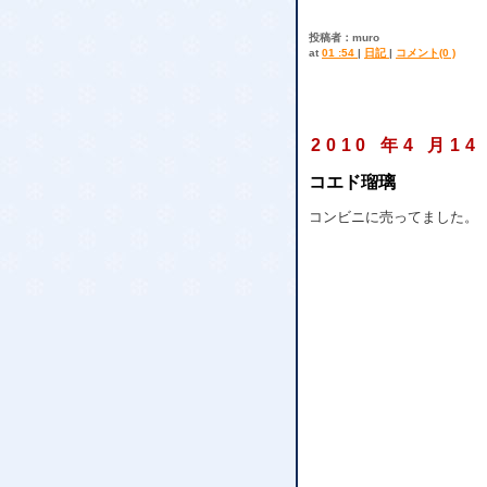
投稿者：muro
at
01 :54
|
日記
|
コメント(0 )
2010 年4 月14
コエド瑠璃
コンビニに売ってました。