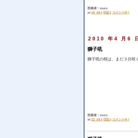
投稿者：muro
at
19 :06
|
日記
|
コメント(0 )
2010 年4 月6 
獅子吼
獅子吼の桜は、まだ３分咲
投稿者：muro
at
12 :43
|
日記
|
コメント(0 )