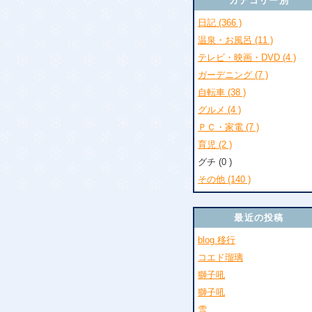
カテゴリー別
日記 (366 )
温泉・お風呂 (11 )
テレビ・映画・DVD (4 )
ガーデニング (7 )
自転車 (38 )
グルメ (4 )
ＰＣ・家電 (7 )
育児 (2 )
グチ (0 )
その他 (140 )
最近の投稿
blog 移行
コエド瑠璃
獅子吼
獅子吼
雪