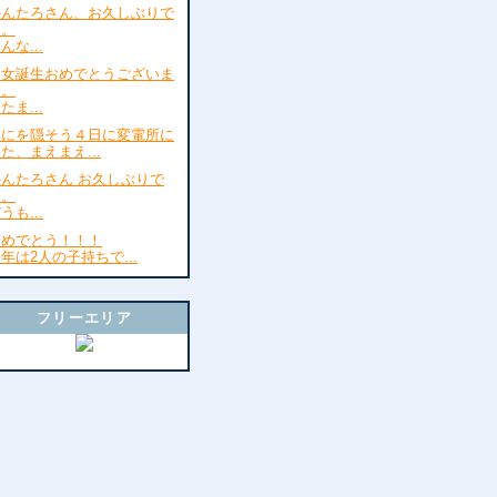
かんたろさん、お久しぶりで
す。
んな...
次女誕生おめでとうございま
す。
たま...
なにを隠そう４日に変電所に
た、まえまえ...
かんたろさん お久しぶりで
す。
うも...
おめでとう！！！
年は2人の子持ちで...
フリーエリア