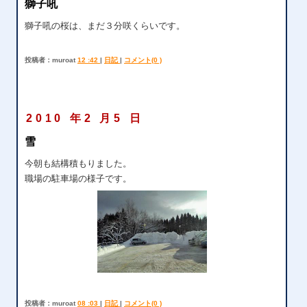
獅子吼
獅子吼の桜は、まだ３分咲くらいです。
投稿者：muroat
12 :42
|
日記
|
コメント(0 )
2010 年2 月5 日
雪
今朝も結構積もりました。
職場の駐車場の様子です。
投稿者：muroat
08 :03
|
日記
|
コメント(0 )