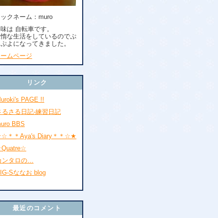
ックネーム：muro
趣味は 自転車です。
怠惰な生活をしているのでぷ
よぷよになってきました。
ホームページ
リンク
uroki's PAGE !!
さるさる日記-練習日記
uro BBS
☆＊＊Aya's Diary＊＊☆★
Quatre☆
カンタロの…
IG-Sななお blog
最近のコメント