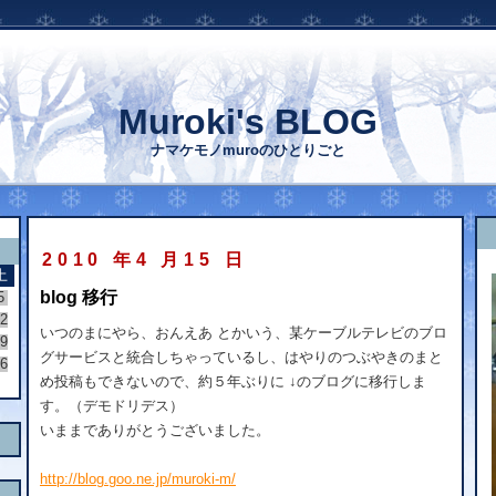
Muroki's BLOG
ナマケモノmuroのひとりごと
2010 年4 月15 日
土
blog 移行
5
2
いつのまにやら、おんえあ とかいう、某ケーブルテレビのブロ
9
グサービスと統合しちゃっているし、はやりのつぶやきのまと
6
め投稿もできないので、約５年ぶりに ↓のブログに移行しま
す。（デモドリデス）
いままでありがとうございました。
http://blog.goo.ne.jp/muroki-m/