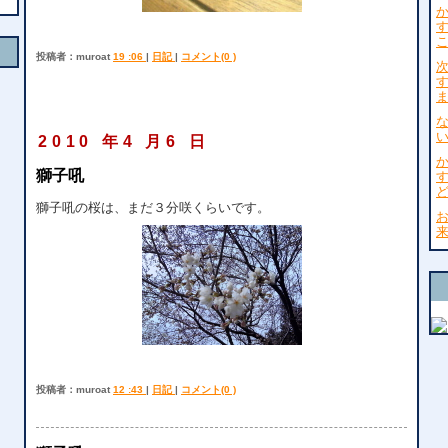
こ
投稿者：muroat
19 :06
|
日記
|
コメント(0 )
ま
い
2010 年4 月6 日
獅子吼
ど
獅子吼の桜は、まだ３分咲くらいです。
来
投稿者：muroat
12 :43
|
日記
|
コメント(0 )