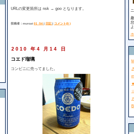
URLの変更箇所は nsk → goo となります。
ニ
投稿者：muroat
01 :54
|
日記
|
コメント(0 )
2010 年4 月14 日
コエド瑠璃
M
コンビニに売ってました。
m
★
☆
B